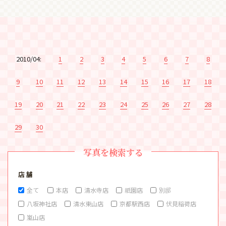
2010/04:
1
2
3
4
5
6
7
8
9
10
11
12
13
14
15
16
17
18
19
20
21
22
23
24
25
26
27
28
29
30
写真を検索する
店 舗
全て
本店
清水寺店
祇園店
別邸
八坂神社店
清水東山店
京都駅西店
伏見稲荷店
嵐山店