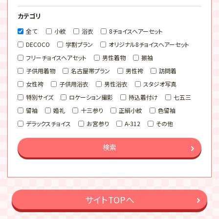
カテゴリ
全て
小紋
浴衣
8チョイスヘアーセット
DECOCO
学割プラン
オリジナル8チョイスヘアーセット
フリーチョイスヘアセット
男性着物
振袖
子供用着物
名古屋帯プラン
男性袴
訪問着
女性袴
子供用浴衣
男性浴衣
スタジオ写真
特別サイズ
ロケーション撮影
持込着付け
七五三
留袖
婚礼
十三参り
正絹小紋
色留袖
デラックスチョイス
お宮参り
A-312
その他
検索
サイトTOPへ