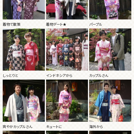
着物で散策
着物デート★
パープル
しっとりと
インドネシアから
カップルさん
爽やかカップルさん
キュートに
海外から