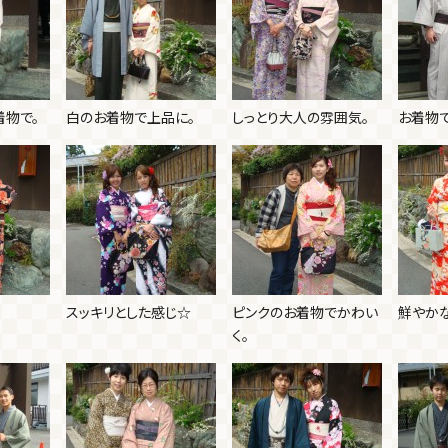
着物で。
白のお着物で上品に。
しっとり大人の雰囲気。
お着物
スッキリとした感じ☆
ピンクのお着物でかわい
鮮やか
く。