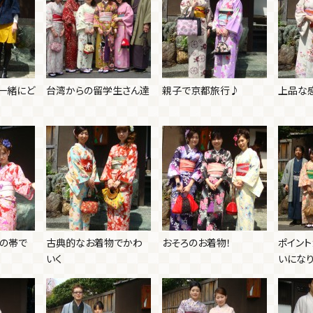
一緒にど
台湾からの留学生さん達
親子で京都旅行♪
上品な
色の帯で
古典的なお着物でかわ
おそろのお着物！
ポイン
いく
いになり