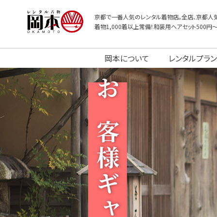
京都で一番人気のレンタル着物店。全店、京都人気
着物1,000着以上常備！和装用ヘアセット500円
岡本について
レンタルプラン
お客様ギャラリー