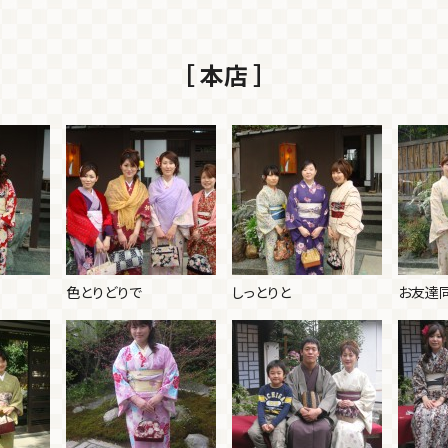
［ 本店 ］
色とりどりで
しっとりと
お友達