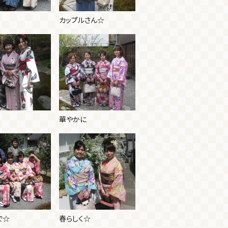
カップルさん☆
華やかに
で☆
春らしく☆