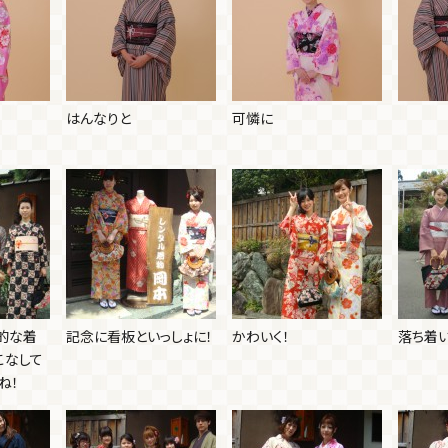
はんなりと
可憐に
的な着
記念に看板といっしょに！
かわいく！
落ち着
こなして
ね！