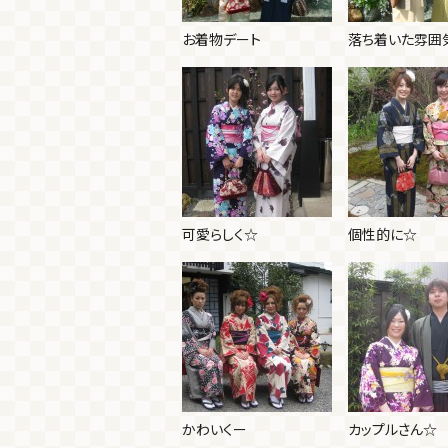
お着物デート
落ち着いた雰囲
可愛らしく☆
個性的に☆
かわいくー
カップルさん☆