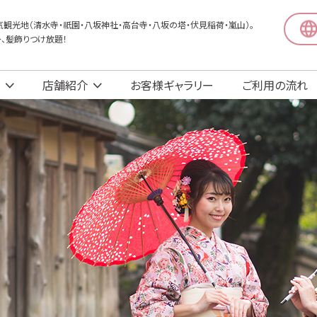
観光地（清水寺・祇園・八坂神社・高台寺・八坂の塔・伏見稲荷・嵐山）。
〜、髪飾りつけ放題！
店舗紹介
お客様ギャラリー
ご利用の流れ