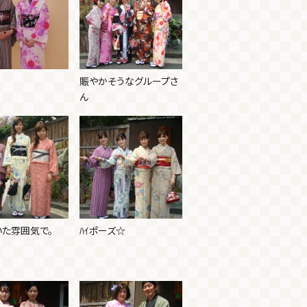
賑やかそうなグループさ
ん
いた雰囲気で。
ﾊｲポーズ☆