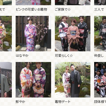
気で
ピンクの可愛いお着物
ご家族で☆
三人で
はなやか
可愛らしく☆
仲良し
鮮やか
着物デート
団体様