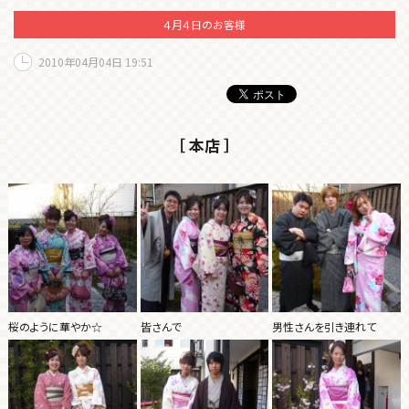
４月４日のお客様
2010年04月04日 19:51
［ 本店 ］
桜のように華やか☆
皆さんで
男性さんを引き連れて