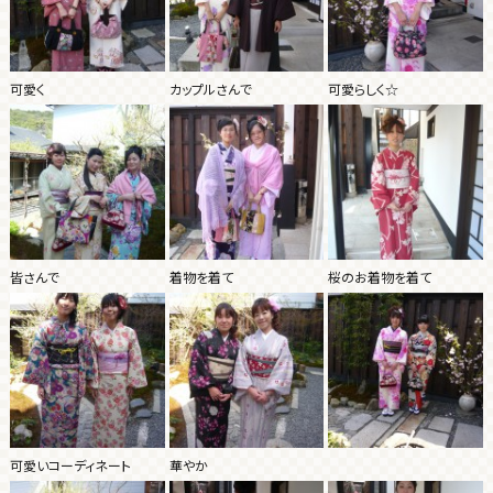
可愛く
カップルさんで
可愛らしく☆
皆さんで
着物を着て
桜のお着物を着て
可愛いコーディネート
華やか