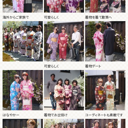
海外からご家族で
可愛らしく
着物を着て散策へ
可愛らしく
着物デート
はなやかー
着物でお出掛け
コーディネートも素敵です