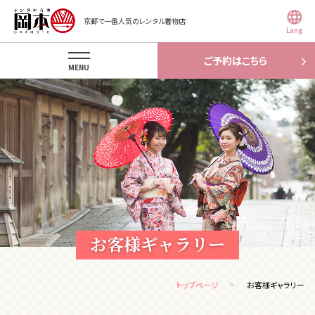
京都で一番人気のレンタル着物店
Lang
ご予約はこちら
MENU
お客様ギャラリー
トップページ
お客様ギャラリー