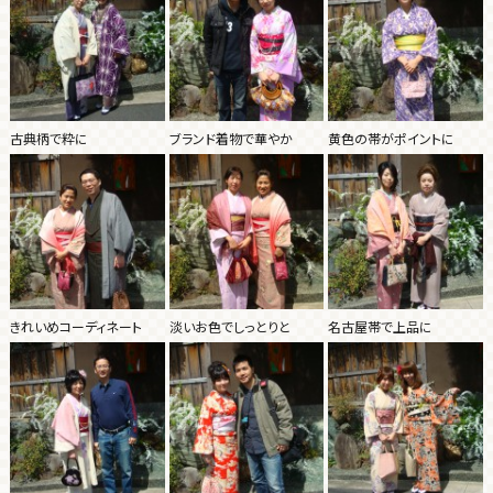
古典柄で粋に
ブランド着物で華やか
黄色の帯がポイントに
きれいめコーディネート
淡いお色でしっとりと
名古屋帯で上品に