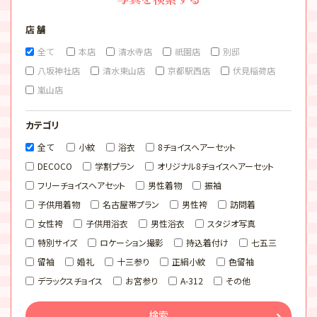
店 舗
全て
本店
清水寺店
祇園店
別邸
八坂神社店
清水東山店
京都駅西店
伏見稲荷店
嵐山店
カテゴリ
全て
小紋
浴衣
8チョイスヘアーセット
DECOCO
学割プラン
オリジナル8チョイスヘアーセット
フリーチョイスヘアセット
男性着物
振袖
子供用着物
名古屋帯プラン
男性袴
訪問着
女性袴
子供用浴衣
男性浴衣
スタジオ写真
特別サイズ
ロケーション撮影
持込着付け
七五三
留袖
婚礼
十三参り
正絹小紋
色留袖
デラックスチョイス
お宮参り
A-312
その他
検索