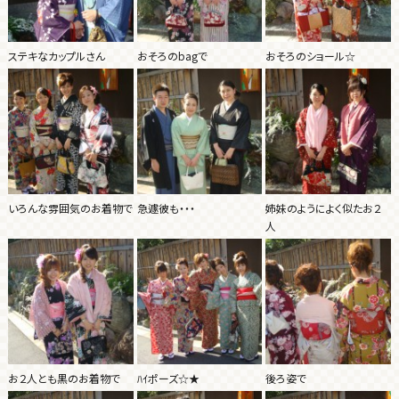
ステキなカップルさん
おそろのbagで
おそろのショール☆
いろんな雰囲気のお着物で
急遽彼も・・・
姉妹のようによく似たお２
人
お２人とも黒のお着物で
ﾊｲポーズ☆★
後ろ姿で