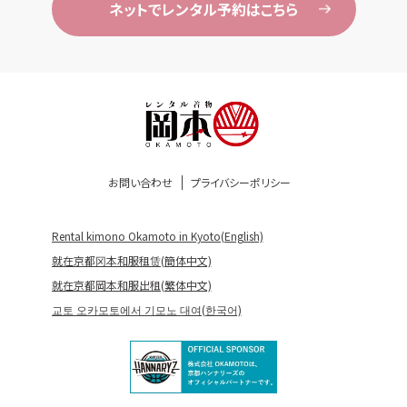
ネットでレンタル予約はこちら
お問い合わせ
プライバシーポリシー
Rental kimono Okamoto in Kyoto(English)
就在京都冈本和服租赁(簡体中文)
就在京都岡本和服出租(繁体中文)
교토 오카모토에서 기모노 대여(한국어)