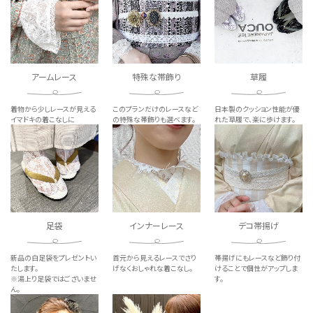
アームレース
特殊な帯飾り
草履
着物から少し
レースが見える
このプランだけの
レースなど
日本製のクッション性能が優
イマドキの着こなしに
の
特殊な帯飾りも選べます。
れた草履で、
楽に歩けます。
足袋
インナーレース
デコ帯揚げ
新品の白足袋を
プレゼントい
首元から見える
レースでさり
帯揚げにもレースなど
飾り付
たします。
げなく
おしゃれな着こなし。
けることで
個性がアップしま
※湯上り足袋では
ございませ
す。
ん。