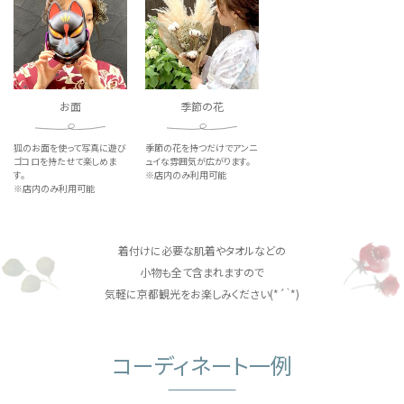
お面
季節の花
狐のお面を使って
写真に遊び
季節の花を持つだけで
アンニ
ゴコロを
持たせて楽しめま
ュイな雰囲気が
広がります。
す。
※店内のみ利用可能
※店内のみ利用可能
着付けに必要な肌着やタオルなどの
小物も全て含まれますので
気軽に京都観光をお楽しみください
(*´｀*)
コーディネート一例