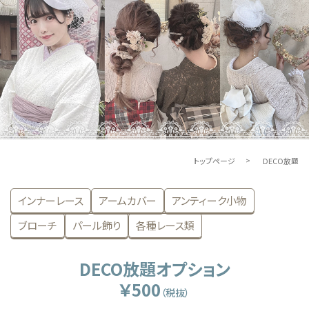
トップページ
DECO放題
インナーレース
アームカバー
アンティーク小物
ブローチ
パール飾り
各種レース類
DECO放題オプション
￥500
（税抜）