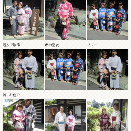
浴衣で散策
赤の浴衣
ブルー！
淡いお色で