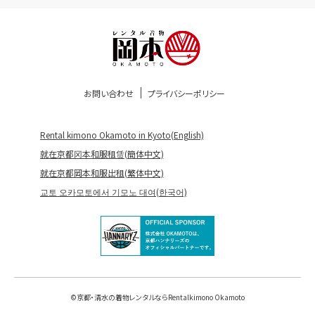
お問い合わせ
プライバシーポリシー
Rental kimono Okamoto in Kyoto(English)
就在京都冈本和服租赁(簡体中文)
就在京都岡本和服出租(繁体中文)
교토 오카모토에서 기모노 대여(한국어)
©
京都・清水の着物レンタルならRentalkimono Okamoto