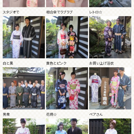
スタジオで
相合傘でラブラブ
レトロ☆
白と黒
黄色とピンク
お買い上げ浴衣
男衆
花柄☆
ペアさん