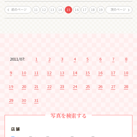
前のページ
次のページ
11
12
13
14
15
16
17
18
19
2011/07:
1
2
3
4
5
6
7
8
9
10
11
12
13
14
15
16
17
18
19
20
21
22
23
24
25
26
27
28
29
30
31
写真を検索する
店 舗