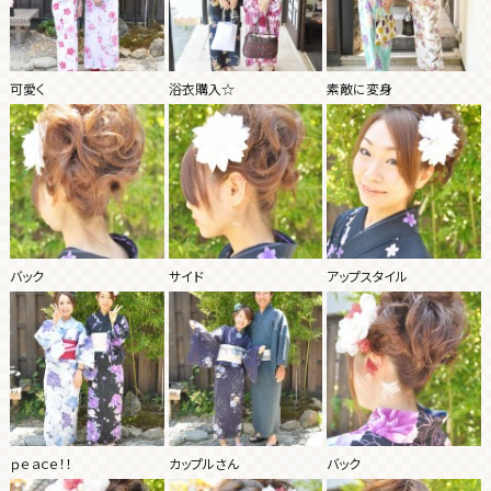
可愛く
浴衣購入☆
素敵に変身
バック
サイド
アップスタイル
ｐｅａｃｅ！！
カップルさん
バック