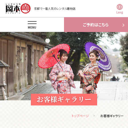
京都で一番人気のレンタル着物店
Lang
ご予約はこちら
MENU
お客様ギャラリー
トップページ
お客様ギャラリー