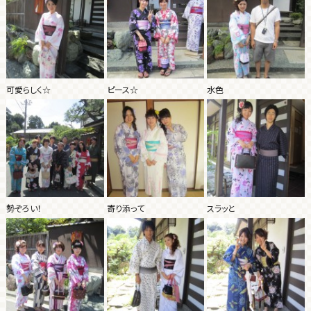
可愛らしく☆
ピース☆
水色
勢ぞろい！
寄り添って
スラッと