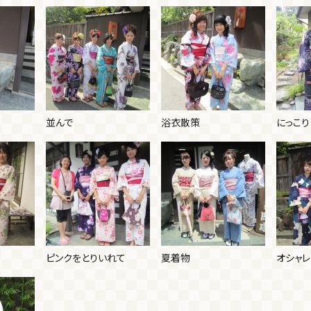
並んで
浴衣散策
にっこり
ピンクをとりいれて
夏着物
オシャレ