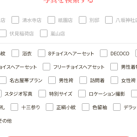
本店
清水寺店
祇園店
別邸
八坂神社
伏見稲荷店
嵐山店
小紋
浴衣
8チョイスヘアーセット
DECOCO
ョイスヘアーセット
フリーチョイスヘアセット
男性着
名古屋帯プラン
男性袴
訪問着
女性袴
スタジオ写真
特別サイズ
ロケーション撮影
礼
十三参り
正絹小紋
色留袖
デラッ
その他