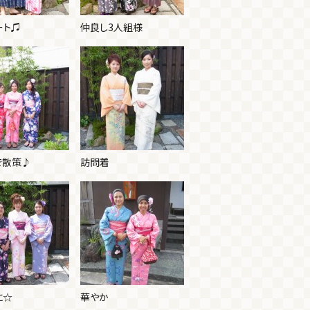
ート♫
仲良し3人組様
で散策♪
訪問着
に☆
華やか