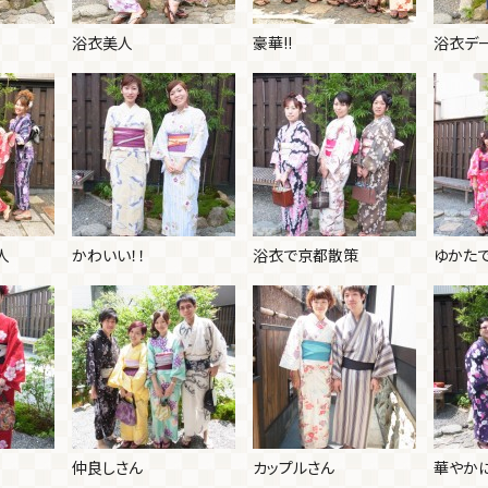
浴衣美人
豪華!!
浴衣デ
人
かわいい！！
浴衣で京都散策
ゆかた
仲良しさん
カップルさん
華やか