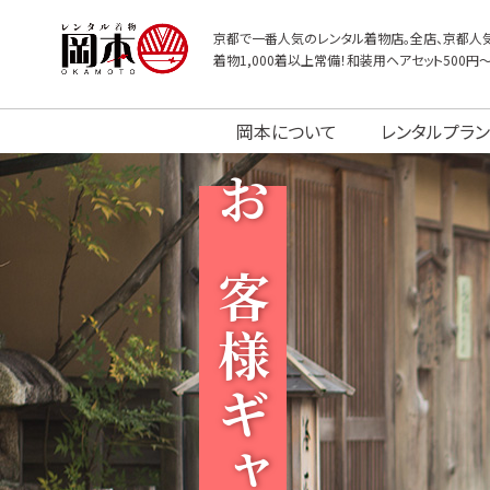
京都で一番人気のレンタル着物店。全店、京都人気
着物1,000着以上常備！和装用ヘアセット500円
岡本について
レンタルプラン
お客様ギャラリー