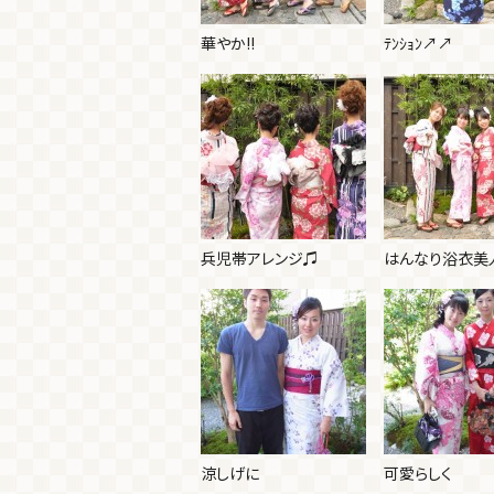
華やか!!
ﾃﾝｼｮﾝ↗↗
兵児帯アレンジ♫
はんなり浴衣美
涼しげに
可愛らしく