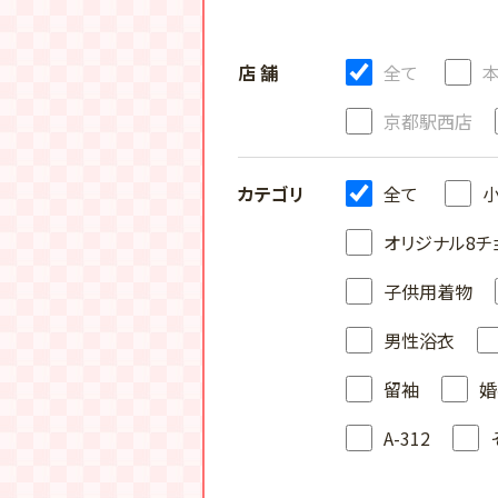
店 舗
全て
京都駅西店
カテゴリ
全て
オリジナル8チ
子供用着物
男性浴衣
留袖
婚
A-312