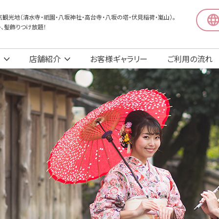
観光地（清水寺・祇園・八坂神社・高台寺・八坂の塔・伏見稲荷・嵐山）。
〜、髪飾りつけ放題！
店舗紹介
お客様ギャラリー
ご利用の流れ