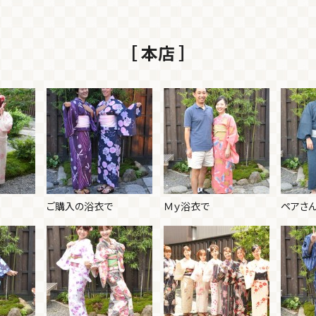
［ 本店 ］
ご購入の浴衣で
Ｍｙ浴衣で
ペアさ