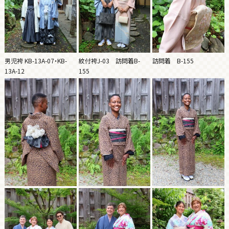
男児袴 KB-13A-07・KB-
紋付袴J-03 訪問着B-
訪問着 B-155
13A-12
155