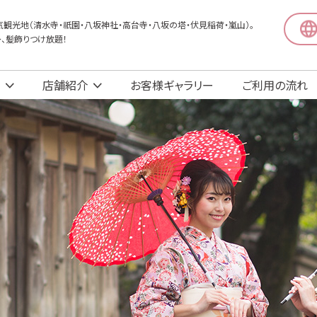
観光地（清水寺・祇園・八坂神社・高台寺・八坂の塔・伏見稲荷・嵐山）。
〜、髪飾りつけ放題！
店舗紹介
お客様ギャラリー
ご利用の流れ