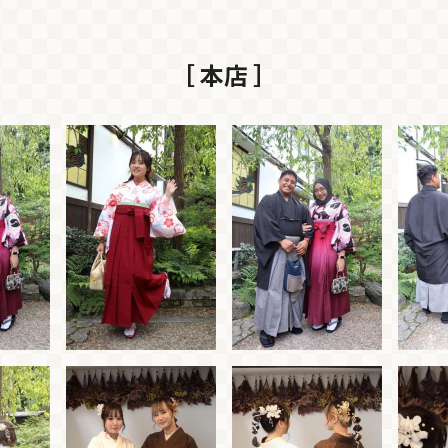
［ 本店 ］