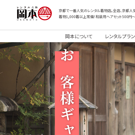
京都で一番人気のレンタル着物店。全店、京都人気
着物1,000着以上常備！和装用ヘアセット500円
岡本について
レンタルプラン
お客様ギャラリー