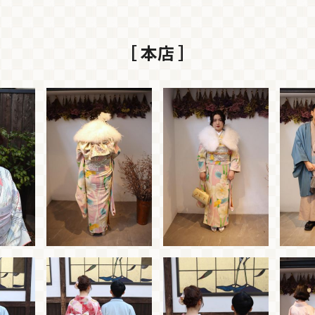
［ 本店 ］