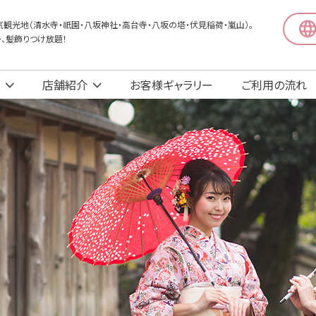
観光地（清水寺・祇園・八坂神社・高台寺・八坂の塔・伏見稲荷・嵐山）。
〜、髪飾りつけ放題！
店舗紹介
お客様ギャラリー
ご利用の流れ