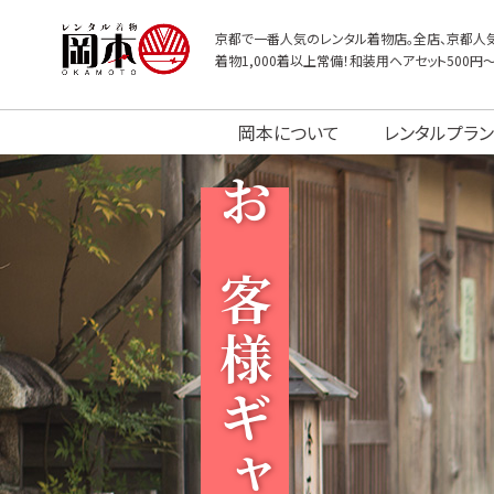
京都で一番人気のレンタル着物店。全店、京都人気
着物1,000着以上常備！和装用ヘアセット500円
岡本について
レンタルプラン
お客様ギャラリー