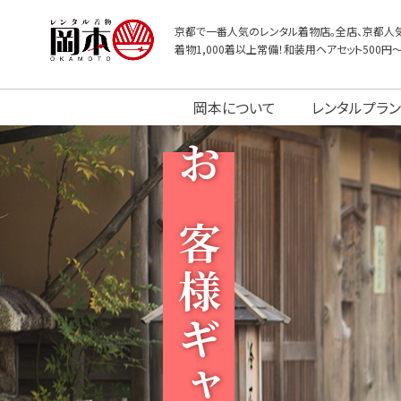
京都で一番人気のレンタル着物店。全店、京都人気
着物1,000着以上常備！和装用ヘアセット500円
岡本について
レンタルプラン
お客様ギャラリー