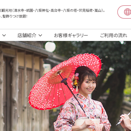
観光地（清水寺・祇園・八坂神社・高台寺・八坂の塔・伏見稲荷・嵐山）。
〜、髪飾りつけ放題！
店舗紹介
お客様ギャラリー
ご利用の流れ