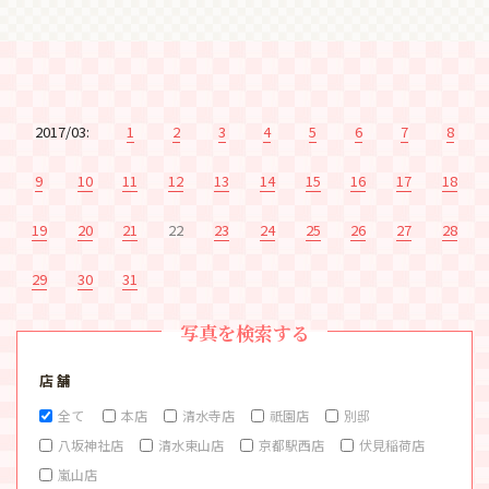
2017/03:
1
2
3
4
5
6
7
8
9
10
11
12
13
14
15
16
17
18
19
20
21
22
23
24
25
26
27
28
29
30
31
写真を検索する
店 舗
全て
本店
清水寺店
祇園店
別邸
八坂神社店
清水東山店
京都駅西店
伏見稲荷店
嵐山店