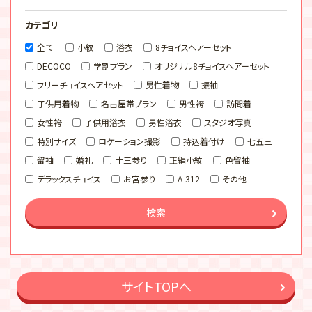
カテゴリ
全て
小紋
浴衣
8チョイスヘアーセット
DECOCO
学割プラン
オリジナル8チョイスヘアーセット
フリーチョイスヘアセット
男性着物
振袖
子供用着物
名古屋帯プラン
男性袴
訪問着
女性袴
子供用浴衣
男性浴衣
スタジオ写真
特別サイズ
ロケーション撮影
持込着付け
七五三
留袖
婚礼
十三参り
正絹小紋
色留袖
デラックスチョイス
お宮参り
A-312
その他
検索
サイトTOPへ