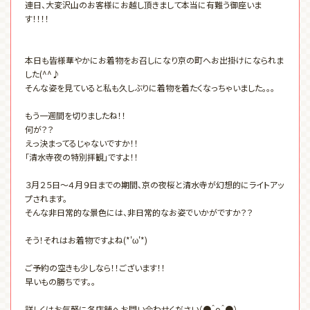
連日、大変沢山のお客様にお越し頂きまして本当に有難う御座いま
す！！！！
本日も皆様華やかにお着物をお召しになり京の町へお出掛けになられま
した(^^♪
そんな姿を見ていると私も久しぶりに着物を着たくなっちゃいました。。。
もう一週間を切りましたね！！
何が？？
えっ決まってるじゃないですか！！
「清水寺夜の特別拝観」ですよ！！
３月２５日～４月９日までの期間、京の夜桜と清水寺が幻想的にライトアッ
プされます。
そんな非日常的な景色には、非日常的なお姿でいかがですか？？
そう！それはお着物ですよね(*'ω'*)
ご予約の空きも少しなら！！ございます！！
早いもの勝ちです。。
詳しくはお気軽に各店舗へお問い合わせください（●＾o＾●）