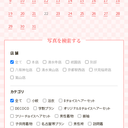
9
10
11
12
13
14
15
16
17
18
19
20
21
22
23
24
25
26
27
28
29
30
31
写真を検索する
店 舗
全て
本店
清水寺店
祇園店
別邸
八坂神社店
清水東山店
京都駅西店
伏見稲荷店
嵐山店
カテゴリ
全て
小紋
浴衣
8チョイスヘアーセット
DECOCO
学割プラン
オリジナル8チョイスヘアーセット
フリーチョイスヘアセット
男性着物
振袖
子供用着物
名古屋帯プラン
男性袴
訪問着