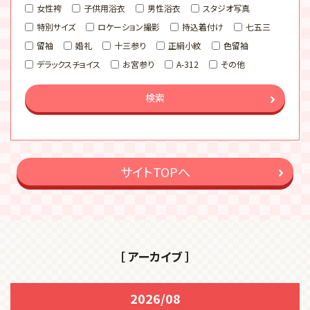
女性袴
子供用浴衣
男性浴衣
スタジオ写真
特別サイズ
ロケーション撮影
持込着付け
七五三
留袖
婚礼
十三参り
正絹小紋
色留袖
デラックスチョイス
お宮参り
A-312
その他
検索
サイトTOPへ
［ アーカイブ ］
2026/08