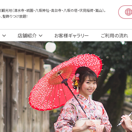
観光地（清水寺・祇園・八坂神社・高台寺・八坂の塔・伏見稲荷・嵐山）。
〜、髪飾りつけ放題！
店舗紹介
お客様ギャラリー
ご利用の流れ