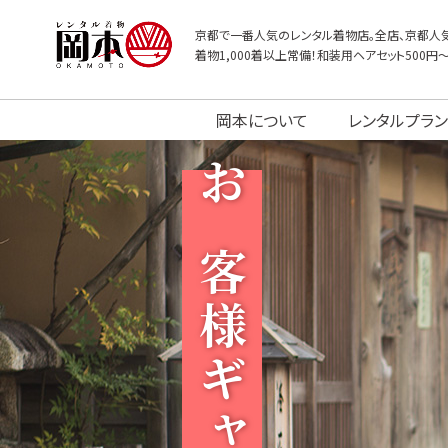
京都で一番人気のレンタル着物店。全店、京都人気
着物1,000着以上常備！和装用ヘアセット500円
岡本について
レンタルプラン
お客様ギャラリー