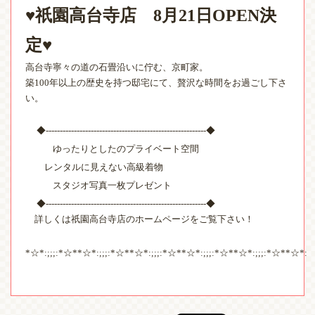
祇園高台寺店
月
日
決
♥
8
21
OPEN
定
♥
高台寺寧々の道の石畳沿いに佇む、京町家。
築
年以上の歴史を持つ邸宅にて、贅沢な時間をお過ごし下さ
100
い。
◆
◆
---------------------------------------------------------
ゆったりとした
のプライベート空間
レンタルに見えない高級着物
スタジオ写真一枚プレゼント
◆
◆
---------------------------------------------------------
詳しくは祇園高台寺店のホームページをご覧下さい！
☆
☆
☆
☆
☆
☆
☆
☆
☆
☆
☆
*
*:;;;:*
**
*:;;;:*
**
*:;;;:*
**
*:;;;:*
**
*:;;;:*
**
*: