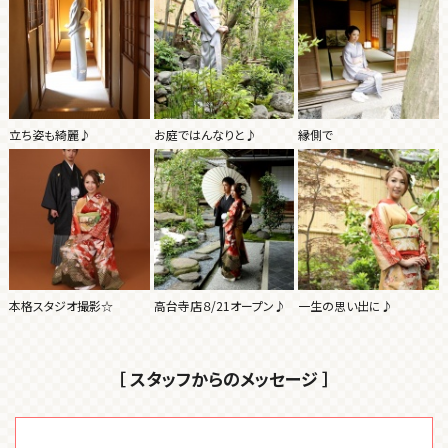
立ち姿も綺麗♪
お庭ではんなりと♪
縁側で
本格スタジオ撮影☆
高台寺店８/21オープン♪
一生の思い出に♪
［ スタッフからのメッセージ ］