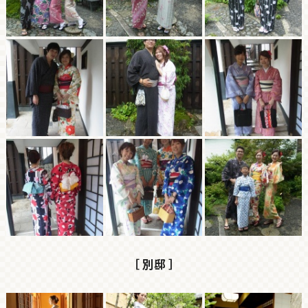
［ 別邸 ］