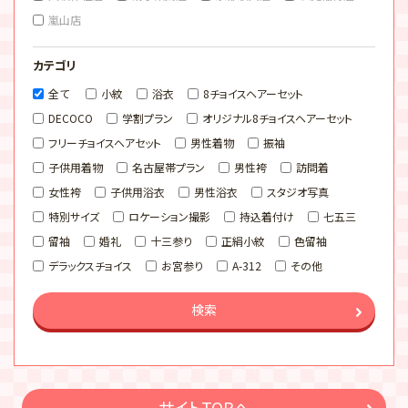
嵐山店
カテゴリ
全て
小紋
浴衣
8チョイスヘアーセット
DECOCO
学割プラン
オリジナル8チョイスヘアーセット
フリーチョイスヘアセット
男性着物
振袖
子供用着物
名古屋帯プラン
男性袴
訪問着
女性袴
子供用浴衣
男性浴衣
スタジオ写真
特別サイズ
ロケーション撮影
持込着付け
七五三
留袖
婚礼
十三参り
正絹小紋
色留袖
デラックスチョイス
お宮参り
A-312
その他
検索
サイトTOPへ