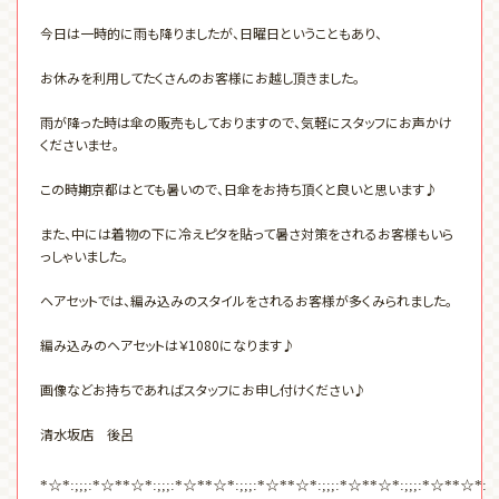
今日は一時的に雨も降りましたが、日曜日ということもあり、
お休みを利用してたくさんのお客様にお越し頂きました。
雨が降った時は傘の販売もしておりますので、気軽にスタッフにお声かけ
くださいませ。
この時期京都はとても暑いので、日傘をお持ち頂くと良いと思います♪
また、中には着物の下に冷えピタを貼って暑さ対策をされるお客様もいら
っしゃいました。
ヘアセットでは、編み込みのスタイルをされるお客様が多くみられました。
編み込みのヘアセットは￥1080になります♪
画像などお持ちであればスタッフにお申し付けください♪
清水坂店 後呂
☆
☆
☆
☆
☆
☆
☆
☆
☆
☆
☆
*
*:;;;:*
**
*:;;;:*
**
*:;;;:*
**
*:;;;:*
**
*:;;;:*
**
*: