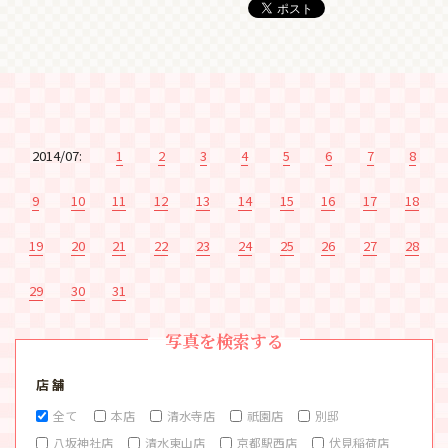
2014/07:
1
2
3
4
5
6
7
8
9
10
11
12
13
14
15
16
17
18
19
20
21
22
23
24
25
26
27
28
29
30
31
写真を検索する
店 舗
全て
本店
清水寺店
祇園店
別邸
八坂神社店
清水東山店
京都駅西店
伏見稲荷店