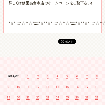
詳しくは祇園高台寺店のホームページをご覧下さい！
*☆*:;;;:*☆**☆*:;;;:*☆**☆*:;;;:*☆**☆*:;;;:*☆**☆*:;;;:*☆**
2014/07:
1
2
3
4
5
6
7
8
9
10
11
12
13
14
15
16
17
18
19
20
21
22
23
24
25
26
27
28