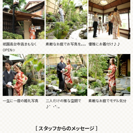
祇園高台寺店まもなく
素敵なお庭でお写真を。。。
優雅にお着付け♪♪
OPEN✩
一生に一度の婚礼写真
二人だけの雅な空間で
素敵なお庭でモデル気分
♪゜・*:.。
［ スタッフからのメッセージ ］