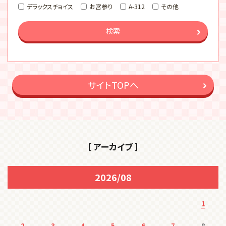
デラックスチョイス
お宮参り
A-312
その他
検索
サイトTOPへ
［ アーカイブ ］
2026/08
1
2
3
4
5
6
7
8