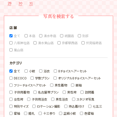
29
30
31
写真を検索する
店 舗
全て
本店
清水寺店
祇園店
別邸
八坂神社店
清水東山店
京都駅西店
伏見稲荷店
嵐山店
カテゴリ
全て
小紋
浴衣
8チョイスヘアーセット
DECOCO
学割プラン
オリジナル8チョイスヘアーセット
フリーチョイスヘアセット
男性着物
振袖
子供用着物
名古屋帯プラン
男性袴
訪問着
女性袴
子供用浴衣
男性浴衣
スタジオ写真
特別サイズ
ロケーション撮影
持込着付け
七五三
留袖
婚礼
十三参り
正絹小紋
色留袖