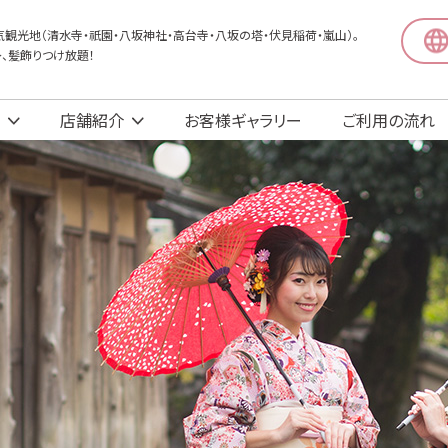
観光地（清水寺・祇園・八坂神社・高台寺・八坂の塔・伏見稲荷・嵐山）。
〜、髪飾りつけ放題！
店舗紹介
お客様ギャラリー
ご利用の流れ