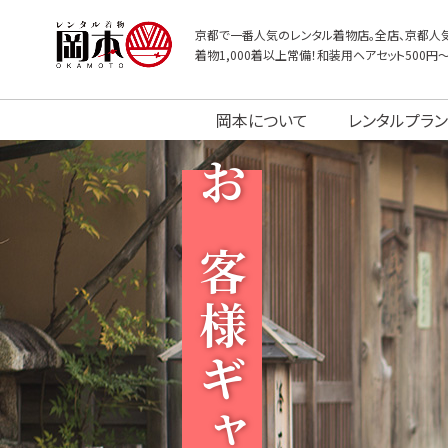
京都で一番人気のレンタル着物店。全店、京都人気
着物1,000着以上常備！和装用ヘアセット500円
岡本について
レンタルプラン
お客様ギャラリー