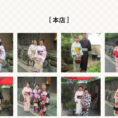
［ 本店 ］