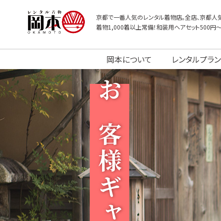
京都で一番人気のレンタル着物店。全店、京都人気
着物1,000着以上常備！和装用ヘアセット500円
岡本について
レンタルプラン
お客様ギャラリー