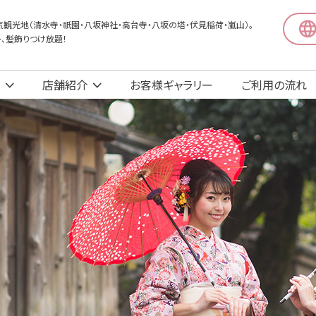
観光地（清水寺・祇園・八坂神社・高台寺・八坂の塔・伏見稲荷・嵐山）。
〜、髪飾りつけ放題！
店舗紹介
お客様ギャラリー
ご利用の流れ