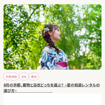
京都情報
浴衣
着物
8月の京都、着物と浴衣どっちを選ぶ？ ~夏の和装レンタルの
選び方~