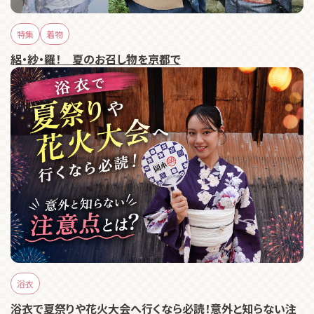
特集
着物
絽・紗・羅！ 夏のお召し物を京都で
浴衣
浴衣で夏祭りや花火大会へ行くなら必読！意外と知らない注