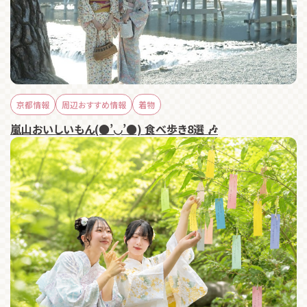
京都情報
周辺おすすめ情報
着物
嵐山おいしいもん(●’◡’●) 食べ歩き8選 🎶