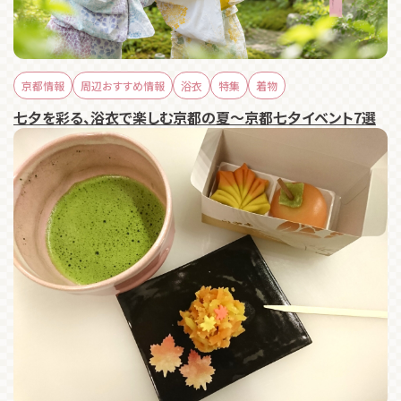
京都情報
周辺おすすめ情報
浴衣
特集
着物
七夕を彩る、浴衣で楽しむ京都の夏～京都七夕イベント7選