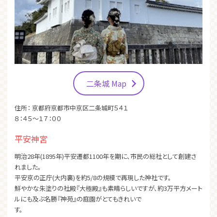
二条城 Map
住所： 京都府京都市中京区二条城町５４１
８：４５～１７：００
平安神宮
明治28年(1895年)平安遷都1100年を期に、市民の総社として創建さ
れました。
平安京の正庁(大内裏)を約5/8の規模で再現した神社です。
鮮やかな朱塗りの社殿『大極殿』も素晴らしいですが、約3万平方メート
ルにも及ぶ名勝『神苑』の庭園がとてもきれいで
す