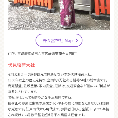
野々宮神社 Map
住所：
京都府京都市右京区嵯峨天龍寺立石町１
伏見稲荷大社
それともう一つ京都観光で見逃せないのが伏見稲荷大社。
1300年以上の歴史を持ち、全国約3万社ある稲荷神社の総本山です。
商売繫盛、五穀豊穣、家内安全、厄除け、交通安全など幅広いご利益が
あるとされています。
でも、何といっても鮮やかな千本鳥居ですね。
稲荷山の参道に朱色の鳥居がトンネルの様に隙間なく連なり、幻想的
な光景です。江戸時代から現代まで、参拝者（個人、企業）によって奉納
され続けている数千基を超える千本鳥居は圧巻です。