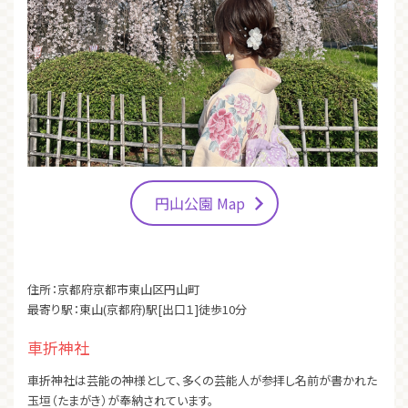
円山公園 Map
住所：京都府京都市東山区円山町
最寄り駅：東山(京都府)駅[出口１]徒歩10分
車折神社
車折神社は芸能の神様として、多くの芸能人が参拝し名前が書かれた
玉垣（たまがき）が奉納されています。