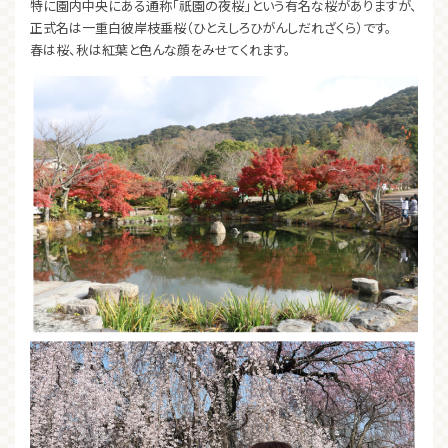
特に園内中央にある通称「祇園の夜桜」という有名な桜がありますが、
正式名は一重白彼岸枝垂桜（ひとえしろひがんしだれざくら）です。
春は桜、秋は紅葉と色んな顔をみせてくれます。