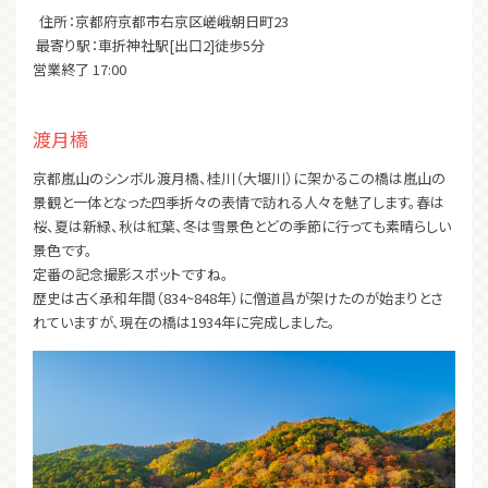
住所：京都府京都市右京区嵯峨朝日町23
最寄り駅：車折神社駅[出口2]徒歩5分
営業終了 17:00
渡月橋
京都嵐山のシンボル渡月橋、桂川（大堰川）に架かるこの橋は嵐山の
景観と一体となった四季折々の表情で訪れる人々を魅了します。春は
桜、夏は新緑、秋は紅葉、冬は雪景色とどの季節に行っても素晴らしい
景色です。
定番の記念撮影スポットですね。
歴史は古く承和年間（834~848年）に僧道昌が架けたのが始まりとさ
れていますが、現在の橋は1934年に完成しました。