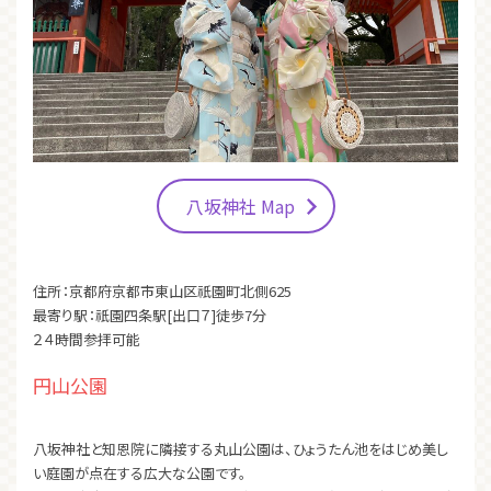
八坂神社 Map
住所：京都府京都市東山区祇園町北側625
最寄り駅：祇園四条駅[出口７]徒歩7分
２４時間参拝可能
円山公園
八坂神社と知恩院に隣接する丸山公園は、ひょうたん池をはじめ美し
い庭園が点在する広大な公園です。