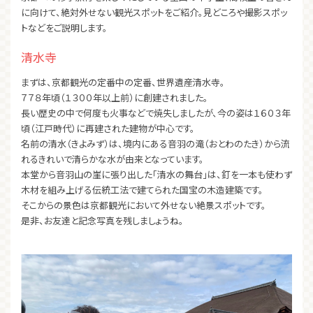
に向けて、絶対外せない観光スポットをご紹介。見どころや撮影スポッ
トなどをご説明します。
清水寺
まずは、京都観光の定番中の定番、世界遺産清水寺。
７７８年頃（１３００年以上前）に創建されました。
長い歴史の中で何度も火事などで焼失しましたが、今の姿は１６０３年
頃（江戸時代）に再建された建物が中心です。
名前の清水（きよみず）は、境内にある音羽の滝（おとわのたき）から流
れるきれいで清らかな水が由来となっています。
本堂から音羽山の崖に張り出した「清水の舞台」は、釘を一本も使わず
木材を組み上げる伝統工法で建てられた国宝の木造建築です。
そこからの景色は京都観光において外せない絶景スポットです。
是非、お友達と記念写真を残しましょうね。