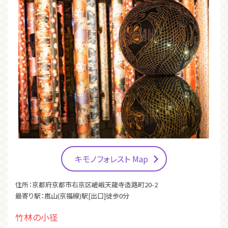
キモノフォレスト Map
住所：京都府京都市右京区嵯峨天龍寺造路町20-2
最寄り駅：嵐山(京福線)駅[出口]徒歩0分
竹林の小径