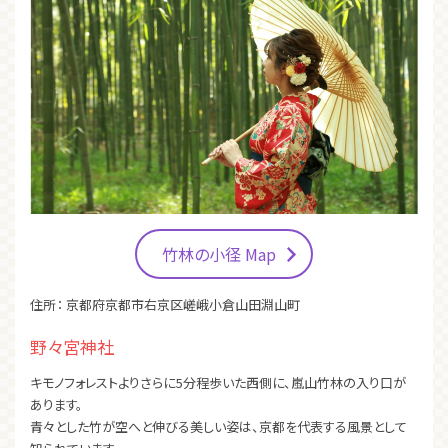
竹林の小径 Map
住所：
京都府京都市右京区嵯峨小倉山田淵山町
野々宮神社
キモノフォレストよりさらに5分程歩いた西側に、嵐山竹林の入り口が
あります。
青々とした竹が空へと伸びる美しい姿は、京都を代表する風景として