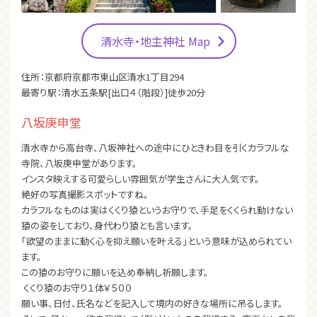
清水寺・地主神社 Map
住所：京都府京都市東山区清水1丁目294
最寄り駅：清水五条駅[出口４（階段）]徒歩20分
八坂庚申堂
清水寺から高台寺、八坂神社への途中にひときわ目を引くカラフルな
寺院、八坂庚申堂があります。
インスタ映えする可愛らしい雰囲気が学生さんに大人気です。
絶好の写真撮影スポットですね。
カラフルなものは実はくくり猿というお守りで、手足をくくられ動けない
猿の姿をしており、身代わり猿とも言います。
「欲望のままに動く心を抑え願いを叶える」という意味が込められてい
ます。
この猿のお守りに願いを込め奉納し祈願します。
くくり猿のお守り１体￥５００
願い事、日付、氏名などを記入して境内の好きな場所に吊るします。