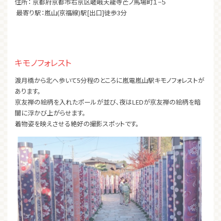
住所： 京都府京都市右京区嵯峨天龍寺芒ノ馬場町１−５
最寄り駅：嵐山(京福線)駅[出口]徒歩3分
キモノフォレスト
渡月橋から北へ歩いて5分程のところに嵐電嵐山駅キモノフォレストが
あります。
京友禅の絵柄を入れたポールが並び、夜はLEDが京友禅の絵柄を暗
闇に浮かび上がらせます。
着物姿を映えさせる絶好の撮影スポットです。