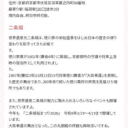
住所：京都府京都市伏見区深草薮之内町68番地
最寄り駅：稲荷駅[出口]徒歩2分
境内自由、終日参拝可能、
二条城
世界遺産元二条城は、徳川家の栄枯盛衰をはじめ日本の歴史の移り
変わりを見守ってきたお城で
す
徳川家康が1601年（慶長6年）に築城し、京都御所の守護や将軍上洛
時の宿泊所として利用されまし
た
1867年(慶応3年)10月13日15代将軍徳川慶喜が『大政奉還』を表明し
た歴史の舞台であり、260年余り続いた徳川幕府の終焉を見届けた場
所でもあります。
また、世界遺産二条城の魅力に触れられるいろいろなイベントも開催
されていますよ。
今年も 『二条城桜まつり2026』 令和8年3/19〜4/19まで開催して
います。
大政奉還の舞台となった、二の丸御殿の拝観も興味深いですね。