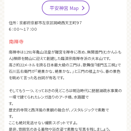
平安神宮 Map
住所： 京都府京都市左京区岡崎西天王町９７
６：００～１７：００
南禅寺
南禅寺は1291年亀山法皇が離宮を禅寺に改め、無関普門(むかんふも
ん)禅師を開山に迎えて創建した臨済宗南禅寺派の大本山です。
高さ約22メ−トルを誇る日本最大級の三門は、歌舞伎『楼門五三桐』で
石川五右衛門が「絶景かな、絶景かな。」と三門の楼上から、春の景色
を眺めて言った名台詞が有名です。
そしてもう一つ、とっておきの見どころは明治時代に琵琶湖疏水事業の
一環で建てられたレンガ造りのア−チ橋、水路閣で
す
歴史的寺院と西洋風の景観の融合が、ノスタルジックで素敵で
す。
ここも絶対見逃せない撮影スポットですよ。
是非、雰囲気のある着物や浴衣姿で素敵な写真を残しましょう。