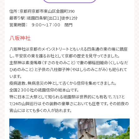
住所：京都府京都市東山区金園町390
最寄り駅：祇園四条駅[出口１]徒歩12分
営業時間： ９:００～１７：００ 閉門
八坂神社
八坂神社は京都のメインストリートともいえる四条通の東の端に鎮座
し、平安京の東を護るお社として京都の歴史を見守ってきました。
主祭神は素戔嗚尊（すさのをのみこと）で妻の櫛稲田姫命（くしいなだ
ひめのみこと）と子供の八柱御子神（やはしらのみこがみ）も祀られて
います。
疫病退散、無病息災の神として古くから信仰を集めてきました。
全国２３００社の祗園信仰の総本山です。
特に日本三大祭として知られる祇園祭は世界的にも有名で、7/17と
7/24の山鉾巡行はその装飾の豪華さにおいても圧巻です。その前夜の
宵山にはとても多くの人が訪れます。