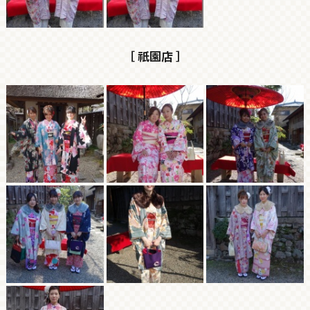
［ 祇園店 ］