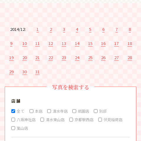
2014/12:
1
2
3
4
5
6
7
8
9
10
11
12
13
14
15
16
17
18
19
20
21
22
23
24
25
26
27
28
29
30
31
写真を検索する
店 舗
全て
本店
清水寺店
祇園店
別邸
八坂神社店
清水東山店
京都駅西店
伏見稲荷店
嵐山店