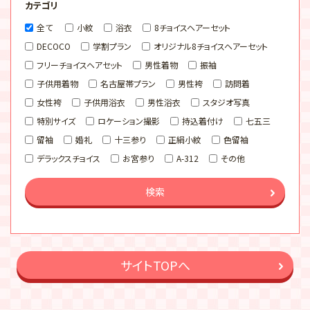
カテゴリ
全て
小紋
浴衣
8チョイスヘアーセット
DECOCO
学割プラン
オリジナル8チョイスヘアーセット
フリーチョイスヘアセット
男性着物
振袖
子供用着物
名古屋帯プラン
男性袴
訪問着
女性袴
子供用浴衣
男性浴衣
スタジオ写真
特別サイズ
ロケーション撮影
持込着付け
七五三
留袖
婚礼
十三参り
正絹小紋
色留袖
デラックスチョイス
お宮参り
A-312
その他
検索
サイトTOPへ