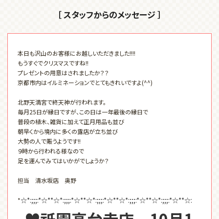
［ スタッフからのメッセージ ］
本日も沢山のお客様にお越しいただきました!!!!
もうすぐでクリスマスですね!!
プレゼントの用意はされましたか？？
京都市内はイルミネーションでとてもきれいですよ(^^)
北野天満宮で終天神が行われます。
毎月25日が縁日ですが、この日は一年最後の縁日で
普段の植木、雑貨に加えて正月用品も並び
朝早くから境内に多くの露店が立ち並び
大勢の人で賑うようです!!
９時から行われる様なので
足を運んでみてはいかがでしょうか？
担当 清水坂店 奥野
☆*:;;;:*☆**☆*:;;;:*☆**☆*:;;;:*☆**☆*:;;;:*☆**☆*:;;;:*☆**☆:
*
♥祇園高台寺店 10月1