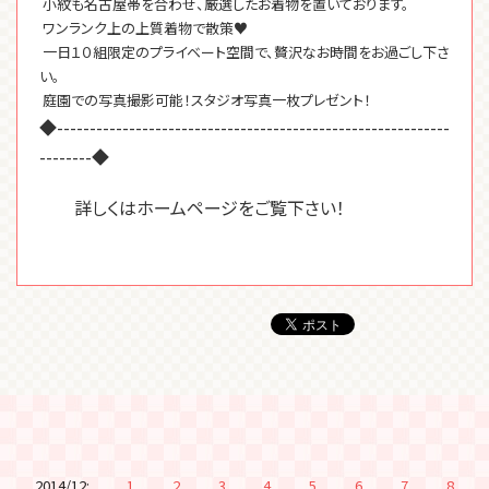
小紋も名古屋帯を合わせ、厳選したお着物を置いております。
ワンランク上の上質着物で散策♥
一日１０組限定のプライベート空間で、贅沢なお時間をお過ごし下さ
い。
庭園での写真撮影可能！スタジオ写真一枚プレゼント！
◆------------------------------------------------------------
--------◆
詳しくはホームページをご覧下さい！
2014/12:
1
2
3
4
5
6
7
8