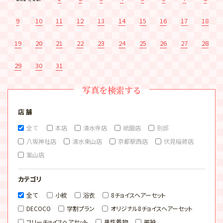
9
10
11
12
13
14
15
16
17
18
19
20
21
22
23
24
25
26
27
28
29
30
31
写真を検索する
店 舗
全て
本店
清水寺店
祇園店
別邸
八坂神社店
清水東山店
京都駅西店
伏見稲荷店
嵐山店
カテゴリ
全て
小紋
浴衣
8チョイスヘアーセット
DECOCO
学割プラン
オリジナル8チョイスヘアーセット
フリーチョイスヘアセット
男性着物
振袖