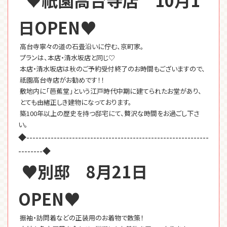
日OPEN♥
高台寺寧々の道の石畳沿いに佇む、京町家。
プランは、本店・清水坂店と同じ♡
本店・清水坂店は秋のご予約受付終了のお時間もございますので、
祇園高台寺店がお勧めです！！
敷地内に「芭蕉堂」という江戸時代中期に建てられたお堂があり、
とても由緒正しき建物になっております。
築100年以上の歴史を持つ邸宅にて、贅沢な時間をお過ごし下さ
い。
◆------------------------------------------------------------
--------◆
♥別邸 8月21日
OPEN♥
振袖・訪問着などの正装用のお着物で散策！