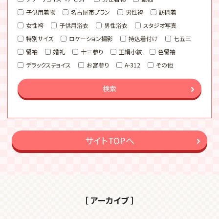
子供用着物
名古屋帯プラン
男性袴
訪問着
女性袴
子供用浴衣
男性浴衣
スタジオ写真
特別サイズ
ロケーション撮影
持込着付け
七五三
留袖
婚礼
十三参り
正絹小紋
色留袖
デラックスチョイス
お宮参り
A-312
その他
検索
サイトTOPへ
［ アーカイブ ］