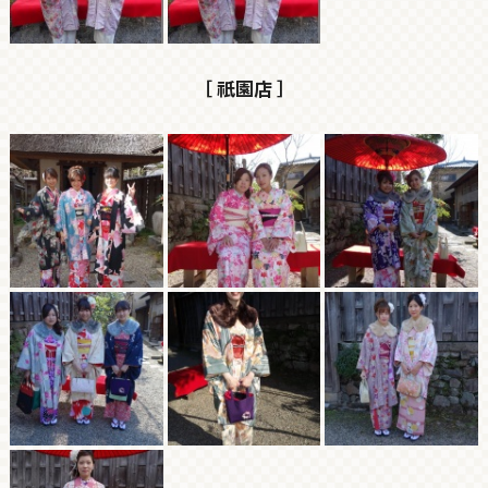
［ 祇園店 ］