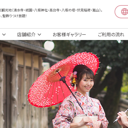
観光地（清水寺・祇園・八坂神社・高台寺・八坂の塔・伏見稲荷・嵐山）。
〜、髪飾りつけ放題！
店舗紹介
お客様ギャラリー
ご利用の流れ