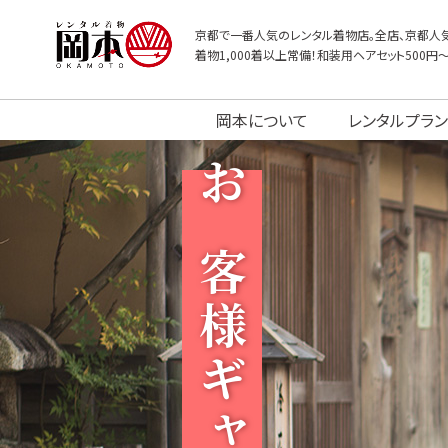
京都で一番人気のレンタル着物店。全店、京都人気
着物1,000着以上常備！和装用ヘアセット500円
岡本について
レンタルプラン
お客様ギャラリー