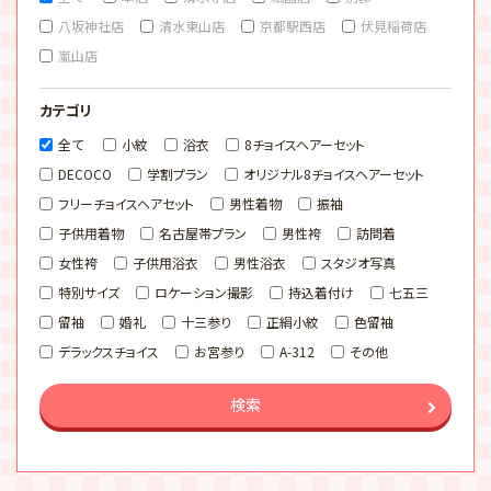
八坂神社店
清水東山店
京都駅西店
伏見稲荷店
嵐山店
カテゴリ
全て
小紋
浴衣
8チョイスヘアーセット
DECOCO
学割プラン
オリジナル8チョイスヘアーセット
フリーチョイスヘアセット
男性着物
振袖
子供用着物
名古屋帯プラン
男性袴
訪問着
女性袴
子供用浴衣
男性浴衣
スタジオ写真
特別サイズ
ロケーション撮影
持込着付け
七五三
留袖
婚礼
十三参り
正絹小紋
色留袖
デラックスチョイス
お宮参り
A-312
その他
検索