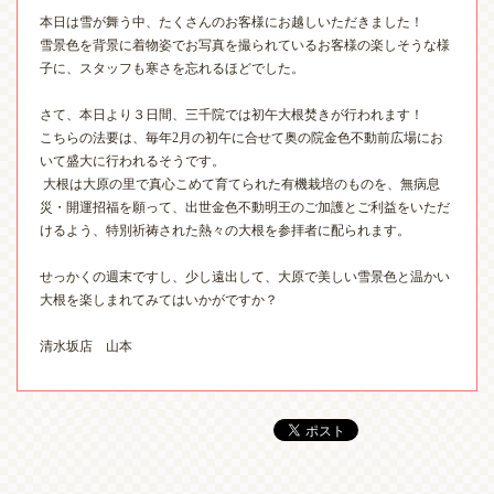
本日は雪が舞う中、たくさんのお客様にお越しいただきました！
雪景色を背景に着物姿でお写真を撮られているお客様の楽しそうな様
子に、スタッフも寒さを忘れるほどでした。
さて、本日より３日間、三千院では初午大根焚きが行われます！
こちらの法要は、毎年
2
月の初午に合せて奥の院金色不動前広場にお
いて盛大に行われるそうです。
大根は大原の里で真心こめて育てられた有機栽培のものを、無病息
災・開運招福を願って、出世金色不動明王のご加護とご利益をいただ
けるよう、特別祈祷された熱々の大根を参拝者に配られます。
せっかくの週末ですし、少し遠出して、大原で美しい雪景色と温かい
大根を楽しまれてみてはいかがですか？
清水坂店 山本