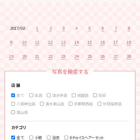
2017/02:
1
2
3
4
5
6
7
8
9
10
11
12
13
14
15
16
17
18
19
20
21
22
23
24
25
26
27
28
写真を検索する
店 舗
全て
本店
清水寺店
祇園店
別邸
八坂神社店
清水東山店
京都駅西店
伏見稲荷店
嵐山店
カテゴリ
全て
小紋
浴衣
8チョイスヘアーセット