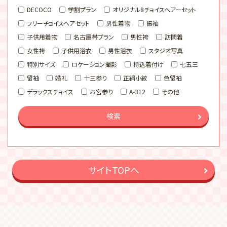
DECOCO
学割プラン
オリジナル8チョイスヘアーセット
フリーチョイスヘアセット
男性着物
振袖
子供用着物
名古屋帯プラン
男性袴
訪問着
女性袴
子供用浴衣
男性浴衣
スタジオ写真
特別サイズ
ロケーション撮影
持込着付け
七五三
留袖
婚礼
十三参り
正絹小紋
色留袖
デラックスチョイス
お宮参り
A-312
その他
検索
サイトTOPへ