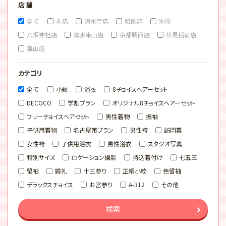
店 舗
全て
本店
清水寺店
祇園店
別邸
八坂神社店
清水東山店
京都駅西店
伏見稲荷店
嵐山店
カテゴリ
全て
小紋
浴衣
8チョイスヘアーセット
DECOCO
学割プラン
オリジナル8チョイスヘアーセット
フリーチョイスヘアセット
男性着物
振袖
子供用着物
名古屋帯プラン
男性袴
訪問着
女性袴
子供用浴衣
男性浴衣
スタジオ写真
特別サイズ
ロケーション撮影
持込着付け
七五三
留袖
婚礼
十三参り
正絹小紋
色留袖
デラックスチョイス
お宮参り
A-312
その他
検索