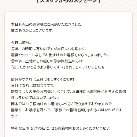
本日も沢山のお客様にご来店いただきました！
誠にありがとうございます。
今日は節分。
毎年この時期は寒いのですが本日は少し暖かく、
羽織やショールなしでお出掛けのお客様もいらっしゃいました。
雪の多い土地からお越しの修学旅行生の方は
「あったかいと言うより暑いです～」とおっしゃっていました★
節分がすぎれば三月はもうすぐそこです！
三月になれば雛祭りですね。
雛祭りは女の子のお節句ということで、お嬢様にお着物をとお考えの親御
様も多いのではないでしょうか。
岡本ではお子様向けのお着物もたくさん取り揃えておりますので
雛祭りにお嬢様を囲んで、ご家族でお着物を楽しまれるのはいかがです
か？
特別な日や、記念の日に、ぜひお着物をお楽しみくださいませ♪