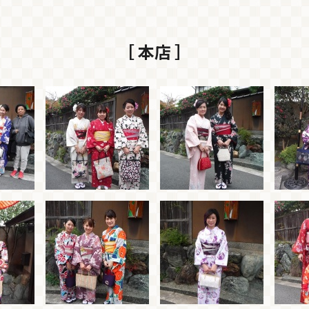
［ 本店 ］