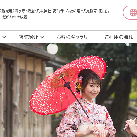
観光地（清水寺・祇園・八坂神社・高台寺・八坂の塔・伏見稲荷・嵐山）。
〜、髪飾りつけ放題！
店舗紹介
お客様ギャラリー
ご利用の流れ