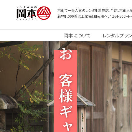
京都で一番人気のレンタル着物店。全店、京都人気
着物1,000着以上常備！和装用ヘアセット500円
岡本について
レンタルプラン
お客様ギャラリー