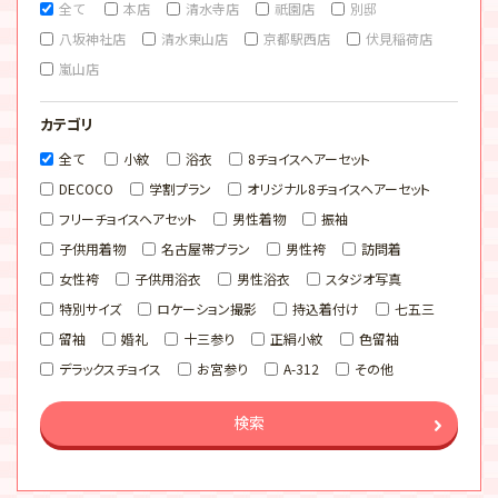
全て
本店
清水寺店
祇園店
別邸
八坂神社店
清水東山店
京都駅西店
伏見稲荷店
嵐山店
カテゴリ
全て
小紋
浴衣
8チョイスヘアーセット
DECOCO
学割プラン
オリジナル8チョイスヘアーセット
フリーチョイスヘアセット
男性着物
振袖
子供用着物
名古屋帯プラン
男性袴
訪問着
女性袴
子供用浴衣
男性浴衣
スタジオ写真
特別サイズ
ロケーション撮影
持込着付け
七五三
留袖
婚礼
十三参り
正絹小紋
色留袖
デラックスチョイス
お宮参り
A-312
その他
検索