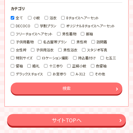
カテゴリ
全て
小紋
浴衣
8チョイスヘアーセット
DECOCO
学割プラン
オリジナル8チョイスヘアーセット
フリーチョイスヘアセット
男性着物
振袖
子供用着物
名古屋帯プラン
男性袴
訪問着
女性袴
子供用浴衣
男性浴衣
スタジオ写真
特別サイズ
ロケーション撮影
持込着付け
七五三
留袖
婚礼
十三参り
正絹小紋
色留袖
デラックスチョイス
お宮参り
A-312
その他
検索
サイトTOPへ