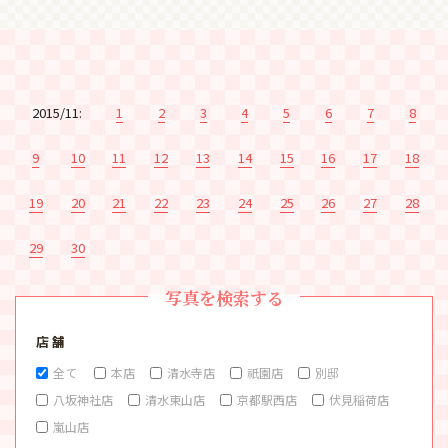
2015/11:
1
2
3
4
5
6
7
8
9
10
11
12
13
14
15
16
17
18
19
20
21
22
23
24
25
26
27
28
29
30
写真を検索する
店 舗
全て
本店
清水寺店
祇園店
別邸
八坂神社店
清水東山店
京都駅西店
伏見稲荷店
嵐山店