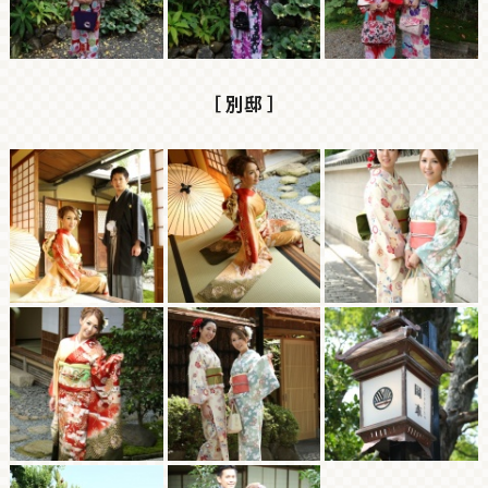
［ 別邸 ］