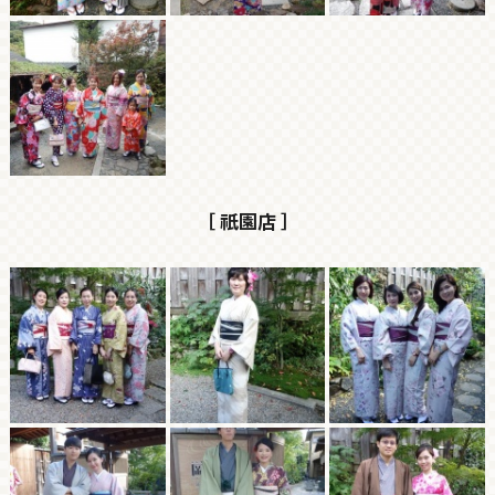
［ 祇園店 ］