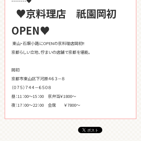
--------◆
♥京料理店 祇園岡初
OPEN♥
東山・石塀小路にOPENの京料理店岡初!!
京都らしい立地、佇まいの店舗で京都を堪能。
岡初
京都市東山区下河原４６３－８
（０７５）７４４－６５０８
昼：11：00～15：00 京弁当￥1800～
夜：17：00～22：00 会席 ￥7800～