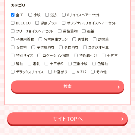
カテゴリ
全て
小紋
浴衣
8チョイスヘアーセット
DECOCO
学割プラン
オリジナル8チョイスヘアーセット
フリーチョイスヘアセット
男性着物
振袖
子供用着物
名古屋帯プラン
男性袴
訪問着
女性袴
子供用浴衣
男性浴衣
スタジオ写真
特別サイズ
ロケーション撮影
持込着付け
七五三
留袖
婚礼
十三参り
正絹小紋
色留袖
デラックスチョイス
お宮参り
A-312
その他
検索
サイトTOPへ