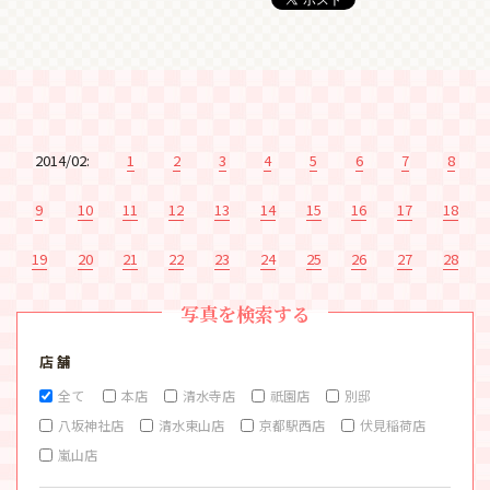
2014/02:
1
2
3
4
5
6
7
8
9
10
11
12
13
14
15
16
17
18
19
20
21
22
23
24
25
26
27
28
写真を検索する
店 舗
全て
本店
清水寺店
祇園店
別邸
八坂神社店
清水東山店
京都駅西店
伏見稲荷店
嵐山店