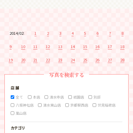
2014/02:
1
2
3
4
5
6
7
8
9
10
11
12
13
14
15
16
17
18
19
20
21
22
23
24
25
26
27
28
写真を検索する
店 舗
全て
本店
清水寺店
祇園店
別邸
八坂神社店
清水東山店
京都駅西店
伏見稲荷店
嵐山店
カテゴリ