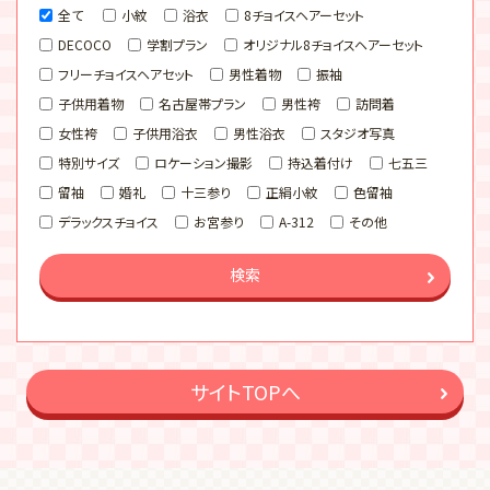
全て
小紋
浴衣
8チョイスヘアーセット
DECOCO
学割プラン
オリジナル8チョイスヘアーセット
フリーチョイスヘアセット
男性着物
振袖
子供用着物
名古屋帯プラン
男性袴
訪問着
女性袴
子供用浴衣
男性浴衣
スタジオ写真
特別サイズ
ロケーション撮影
持込着付け
七五三
留袖
婚礼
十三参り
正絹小紋
色留袖
デラックスチョイス
お宮参り
A-312
その他
検索
サイトTOPへ