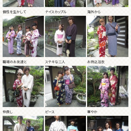
個性を生かして
ナイスカップル
海外から
職場のお友達と
ステキな二人
お持込浴衣
仲良し
ピース
華やか