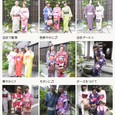
浴衣で散策
色鮮やかに♫
浴衣デート☆
華やかに!!
モダンに♫
ポーズをつけて