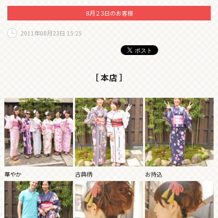
８月２３日のお客様
2011年08月23日 15:25
［ 本店 ］
華やか
古典柄
お持込