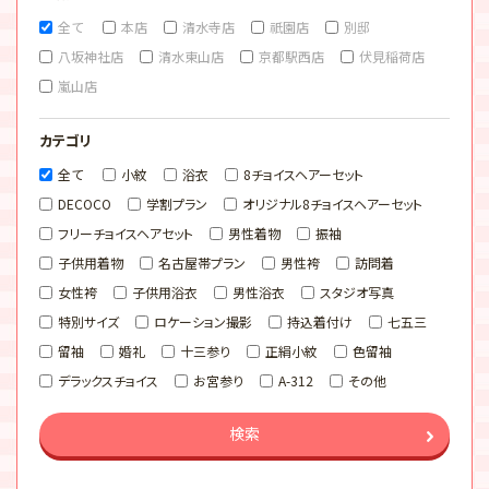
全て
本店
清水寺店
祇園店
別邸
八坂神社店
清水東山店
京都駅西店
伏見稲荷店
嵐山店
カテゴリ
全て
小紋
浴衣
8チョイスヘアーセット
DECOCO
学割プラン
オリジナル8チョイスヘアーセット
フリーチョイスヘアセット
男性着物
振袖
子供用着物
名古屋帯プラン
男性袴
訪問着
女性袴
子供用浴衣
男性浴衣
スタジオ写真
特別サイズ
ロケーション撮影
持込着付け
七五三
留袖
婚礼
十三参り
正絹小紋
色留袖
デラックスチョイス
お宮参り
A-312
その他
検索