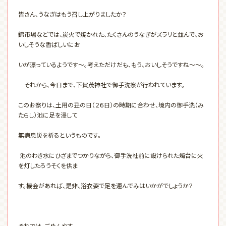
皆さん、うなぎはもう召し上がりましたか？
錦市場などでは、炭火で焼かれた、たくさんのうなぎがズラリと並んで、お
いしそうな香ばしいにお
いが漂っているようです～。考えただけだも、もう、おいしそうですね～～。
それから、今日まで、下賀茂神社で御手洗祭が行われています。
このお祭りは、土用の丑の日（２６日）の時期に合わせ、境内の御手洗（み
たらし）池に足を浸して
無病息災を祈るというものです。
池のわき水にひざまでつかりながら、御手洗社前に設けられた燭台に火
を灯したろうそくを供ま
す。機会があれば、是非、浴衣姿で足を運んでみはいかがでしょうか？
それでは、ごめんやす。