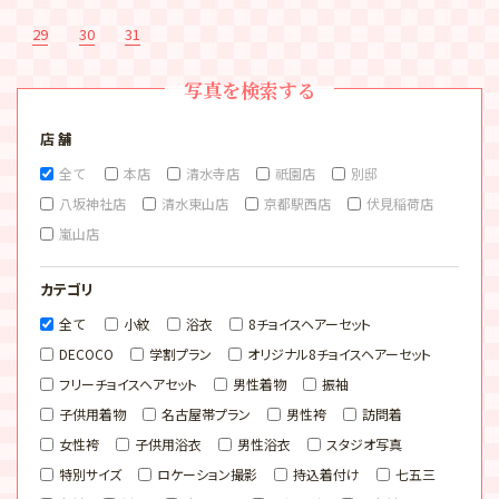
29
30
31
写真を検索する
店 舗
全て
本店
清水寺店
祇園店
別邸
八坂神社店
清水東山店
京都駅西店
伏見稲荷店
嵐山店
カテゴリ
全て
小紋
浴衣
8チョイスヘアーセット
DECOCO
学割プラン
オリジナル8チョイスヘアーセット
フリーチョイスヘアセット
男性着物
振袖
子供用着物
名古屋帯プラン
男性袴
訪問着
女性袴
子供用浴衣
男性浴衣
スタジオ写真
特別サイズ
ロケーション撮影
持込着付け
七五三