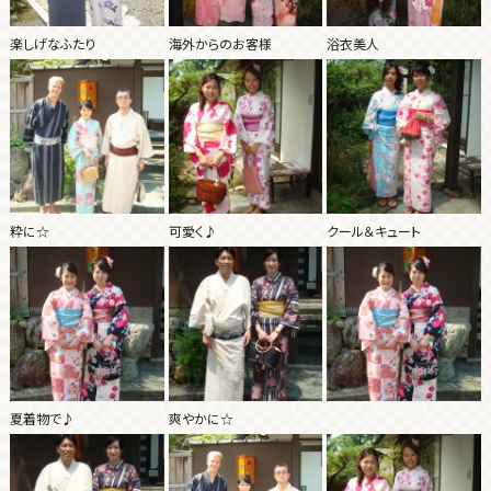
楽しげなふたり
海外からのお客様
浴衣美人
粋に☆
可愛く♪
クール＆キュート
夏着物で♪
爽やかに☆