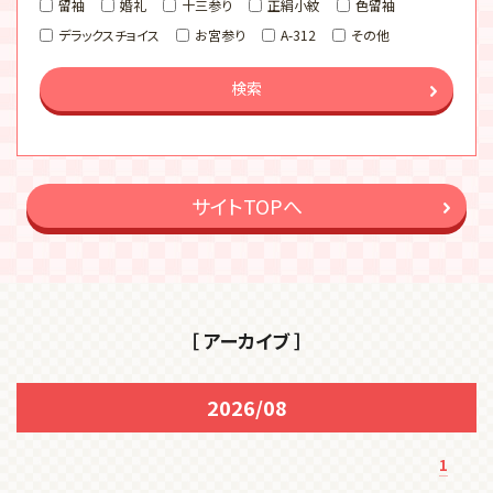
留袖
婚礼
十三参り
正絹小紋
色留袖
デラックスチョイス
お宮参り
A-312
その他
検索
サイトTOPへ
［ アーカイブ ］
2026/08
1