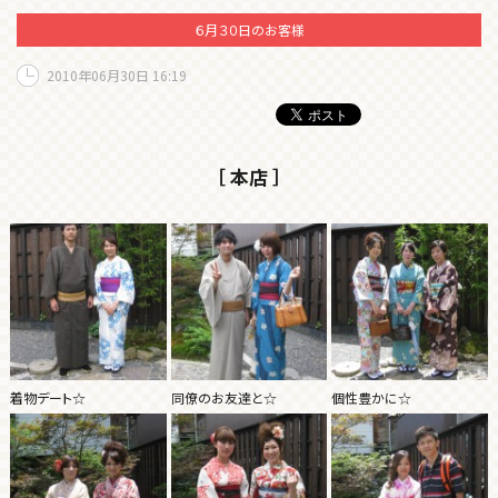
６月３０日のお客様
2010年06月30日 16:19
［ 本店 ］
着物デート☆
同僚のお友達と☆
個性豊かに☆