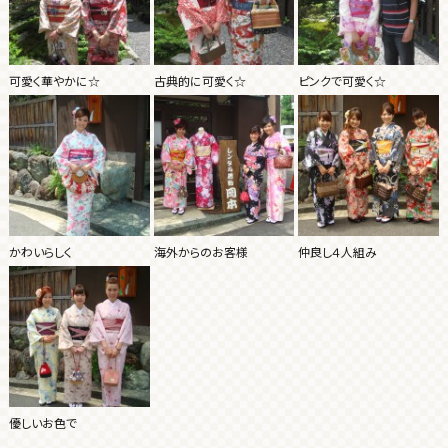
可愛く華やかに☆
古典的に可愛く☆
ピンクで可愛く☆
かわいらしく
海外からのお客様
仲良し４人組み
優しいお色で