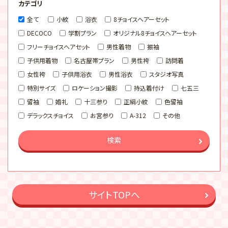
カテゴリ
全て
小紋
浴衣
8チョイスヘアーセット
DECOCO
学割プラン
オリジナル8チョイスヘアーセット
フリーチョイスヘアセット
男性着物
振袖
子供用着物
名古屋帯プラン
男性袴
訪問着
女性袴
子供用浴衣
男性浴衣
スタジオ写真
特別サイズ
ロケーション撮影
持込着付け
七五三
留袖
婚礼
十三参り
正絹小紋
色留袖
デラックスチョイス
お宮参り
A-312
その他
検索
サイトTOPへ