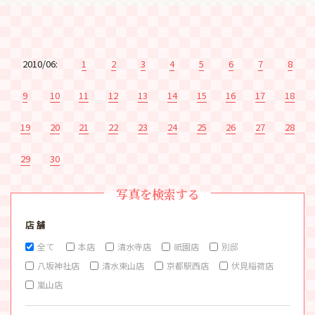
2010/06:
1
2
3
4
5
6
7
8
9
10
11
12
13
14
15
16
17
18
19
20
21
22
23
24
25
26
27
28
29
30
写真を検索する
店 舗
全て
本店
清水寺店
祇園店
別邸
八坂神社店
清水東山店
京都駅西店
伏見稲荷店
嵐山店