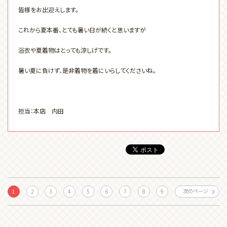
皆様をお出迎えします。
これから夏本番、とても暑い日が続くと思いますが
浴衣や夏着物はとっても涼しげです。
暑い夏に負けず、是非着物を着にいらしてくださいね。
担当：本店 内田
次のページ
1
2
3
4
5
6
7
8
9