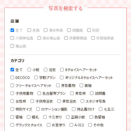
写真を検索する
店 舗
全て
本店
清水寺店
祇園店
別邸
八坂神社店
清水東山店
京都駅西店
伏見稲荷店
嵐山店
カテゴリ
全て
小紋
浴衣
8チョイスヘアーセット
DECOCO
学割プラン
オリジナル8チョイスヘアーセット
フリーチョイスヘアセット
男性着物
振袖
子供用着物
名古屋帯プラン
男性袴
訪問着
女性袴
子供用浴衣
男性浴衣
スタジオ写真
特別サイズ
ロケーション撮影
持込着付け
七五三
留袖
婚礼
十三参り
正絹小紋
色留袖
デラックスチョイス
お宮参り
A-312
その他