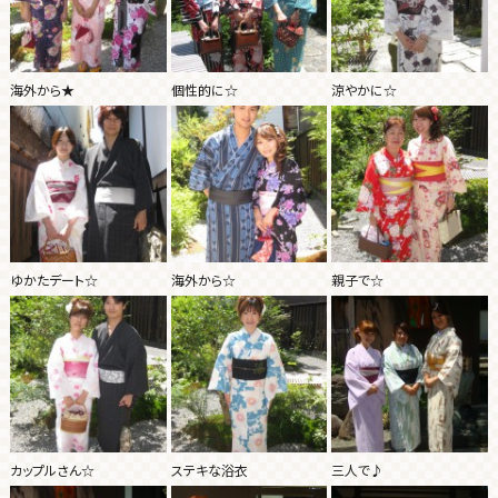
海外から★
個性的に☆
涼やかに☆
ゆかたデート☆
海外から☆
親子で☆
カップルさん☆
ステキな浴衣
三人で♪