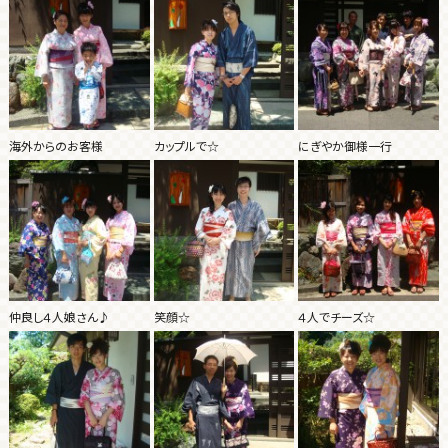
海外からのお客様
カップルで☆
にぎやか御様一行
仲良し４人娘さん♪
笑顔☆
４人でチーズ☆