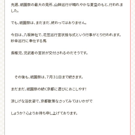
先週、祇園祭の最大の見所、山鉾巡行が晴れやかな夏空のもと、行われま
した。
でも、祇園祭は、まだまだ、終わってはおりません。
今日は、八坂神社で、花笠巡行宣状授与式という行事がとり行われます。
紗傘巡行に奉仕する馬
長稚児、児武者の宣状が交付されるのだそうです。
その後も、祇園祭は、７月３１日まで続きます。
まだまだ、祇園祭の続く京都に遊びにおこしやす！
涼しげな浴衣姿で、京都散策なさってみてはいかがで
しょうか？心よりお待ち申し上げております。