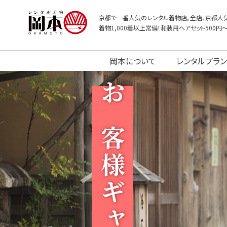
京都で一番人気のレンタル着物店。全店、京都人気
着物1,000着以上常備！和装用ヘアセット500円
岡本について
レンタルプラン
お客様ギャラリー