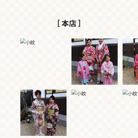
［ 本店 ］