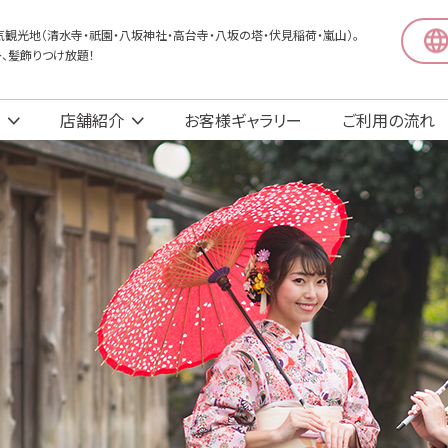
観光地（清水寺・祇園・八坂神社・高台寺・八坂の塔・伏見稲荷・嵐山）。
〜、髪飾りつけ放題！
店舗紹介
お客様ギャラリー
ご利用の流れ