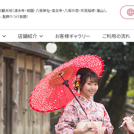
観光地（清水寺・祇園・八坂神社・高台寺・八坂の塔・伏見稲荷・嵐山）。
〜、髪飾りつけ放題！
店舗紹介
お客様ギャラリー
ご利用の流れ