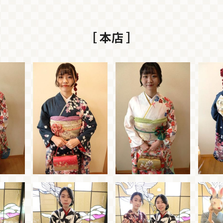
［ 本店 ］