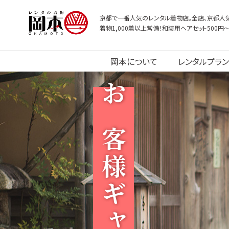
京都で一番人気のレンタル着物店。全店、京都人気
着物1,000着以上常備！和装用ヘアセット500円
岡本について
レンタルプラン
お客様ギャラリー