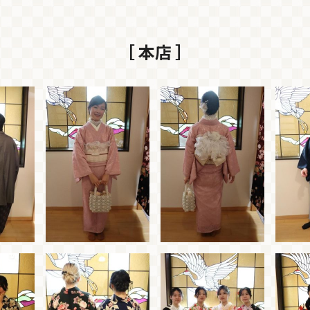
［ 本店 ］