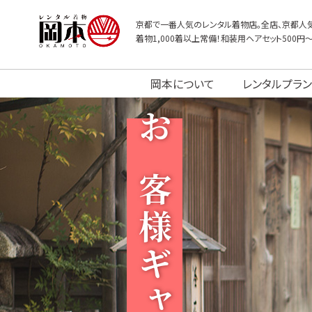
京都で一番人気のレンタル着物店。全店、京都人気
着物1,000着以上常備！和装用ヘアセット500円
岡本について
レンタルプラン
お客様ギャラリー