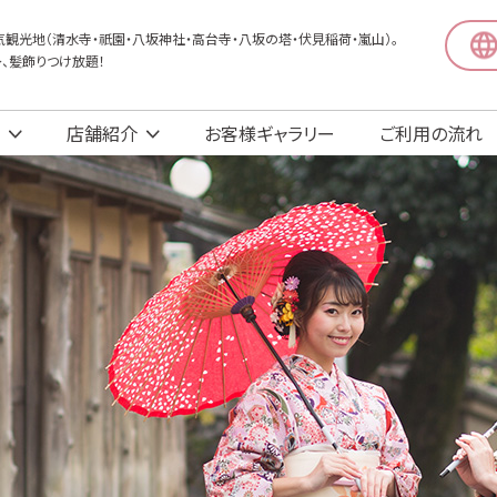
観光地（清水寺・祇園・八坂神社・高台寺・八坂の塔・伏見稲荷・嵐山）。
〜、髪飾りつけ放題！
店舗紹介
お客様ギャラリー
ご利用の流れ