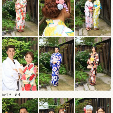
紋付袴 振袖