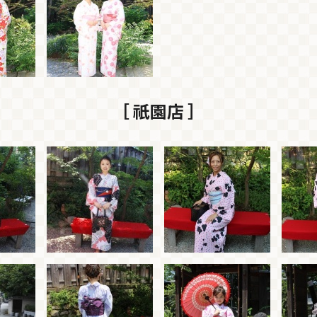
［ 祇園店 ］