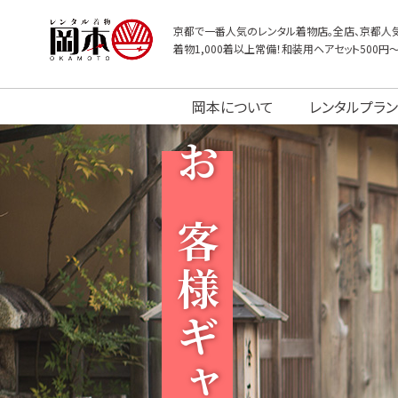
京都で一番人気のレンタル着物店。全店、京都人気
着物1,000着以上常備！和装用ヘアセット500円
岡本について
レンタルプラン
お客様ギャラリー