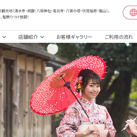
観光地（清水寺・祇園・八坂神社・高台寺・八坂の塔・伏見稲荷・嵐山）。
〜、髪飾りつけ放題！
店舗紹介
お客様ギャラリー
ご利用の流れ