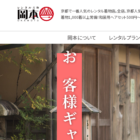
京都で一番人気のレンタル着物店。全店、京都人気
着物1,000着以上常備！和装用ヘアセット500円
岡本について
レンタルプラン
お客様ギャラリー