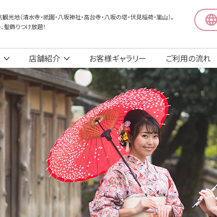
観光地（清水寺・祇園・八坂神社・高台寺・八坂の塔・伏見稲荷・嵐山）。
〜、髪飾りつけ放題！
店舗紹介
お客様ギャラリー
ご利用の流れ