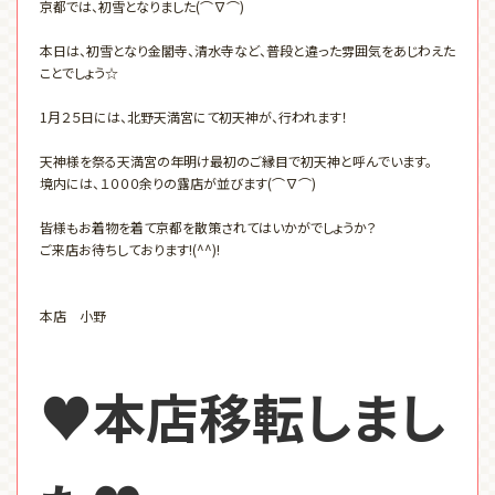
京都では、初雪となりました(⌒∇⌒)
本日は、初雪となり金閣寺、清水寺など、普段と違った雰囲気をあじわえた
ことでしょう☆
1月２５日には、北野天満宮にて初天神が、行われます！
天神様を祭る天満宮の年明け最初のご縁目で初天神と呼んでいます。
境内には、１０００余りの露店が並びます(⌒∇⌒)
皆様もお着物を着て京都を散策されてはいかがでしょうか？
ご来店お待ちしております!(^^)!
本店 小野
♥本店移転しまし