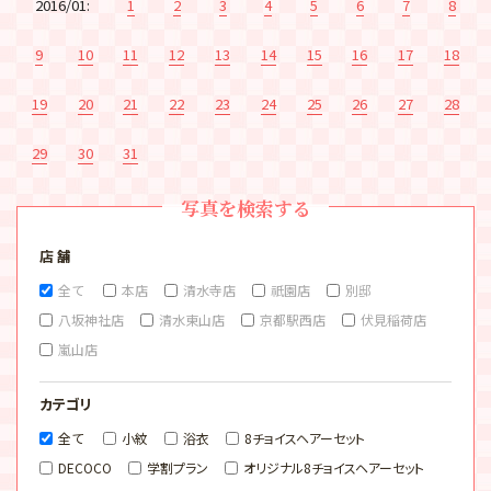
2016/01:
1
2
3
4
5
6
7
8
9
10
11
12
13
14
15
16
17
18
19
20
21
22
23
24
25
26
27
28
29
30
31
写真を検索する
店 舗
全て
本店
清水寺店
祇園店
別邸
八坂神社店
清水東山店
京都駅西店
伏見稲荷店
嵐山店
カテゴリ
全て
小紋
浴衣
8チョイスヘアーセット
DECOCO
学割プラン
オリジナル8チョイスヘアーセット