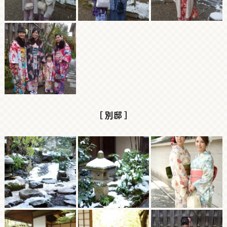
［ 別邸 ］