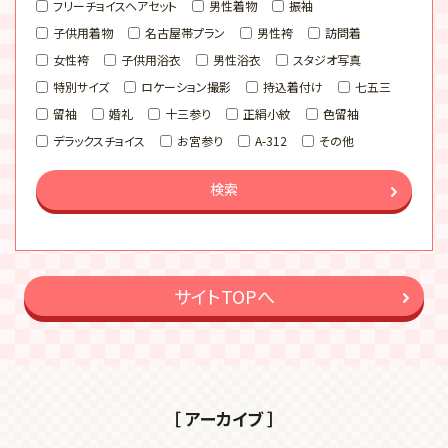
フリーチョイスヘアセット
男性着物
振袖
子供用着物
名古屋帯プラン
男性袴
訪問着
女性袴
子供用浴衣
男性浴衣
スタジオ写真
特別サイズ
ロケーション撮影
持込着付け
七五三
留袖
婚礼
十三参り
正絹小紋
色留袖
デラックスチョイス
お宮参り
A-312
その他
検索
サイトTOPへ
［ アーカイブ ］