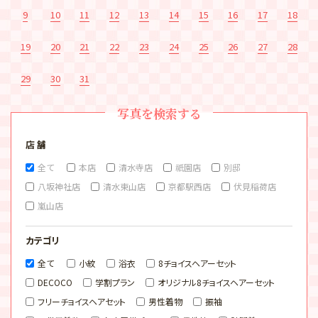
9
10
11
12
13
14
15
16
17
18
19
20
21
22
23
24
25
26
27
28
29
30
31
写真を検索する
店 舗
全て
本店
清水寺店
祇園店
別邸
八坂神社店
清水東山店
京都駅西店
伏見稲荷店
嵐山店
カテゴリ
全て
小紋
浴衣
8チョイスヘアーセット
DECOCO
学割プラン
オリジナル8チョイスヘアーセット
フリーチョイスヘアセット
男性着物
振袖