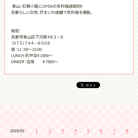
東山・石塀小路にOPENの京料理店岡初!!
京都らしい立地、佇まいの店舗で京料理を堪能。
岡初
京都市東山区下河原４６３－８
（０７５）７４４－６５０８
昼：11：00～22:00
LUNCH:京弁当￥1800～
DINEER：会席 ￥7800～
2016/01:
1
2
3
4
5
6
7
8