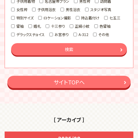
子供用着物
名古屋帯プラン
男性袴
訪問着
女性袴
子供用浴衣
男性浴衣
スタジオ写真
特別サイズ
ロケーション撮影
持込着付け
七五三
留袖
婚礼
十三参り
正絹小紋
色留袖
デラックスチョイス
お宮参り
A-312
その他
検索
サイトTOPへ
［ アーカイブ ］