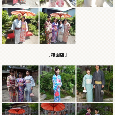
［ 祇園店 ］