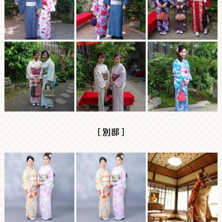
［ 別邸 ］