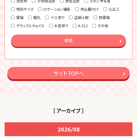
女性袴
子供用浴衣
男性浴衣
スタジオ写真
特別サイズ
ロケーション撮影
持込着付け
七五三
留袖
婚礼
十三参り
正絹小紋
色留袖
デラックスチョイス
お宮参り
A-312
その他
検索
サイトTOPへ
［ アーカイブ ］
2026/08