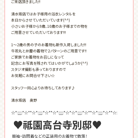
ご来店頂きました!!
清水坂店ではお子様用の浴衣レンタルを
本日からさせていただいています(^^)
小さいお子様から9歳、10歳のお子様までの物を
ご用意させていただいております!!!
1～2歳の男の子のお着物も新作入荷しました!!!
牛若丸と弁慶の着物で２パターンのご用意です!!
ご家族でお着物をお召しになって
記念にお写真を残されてはいかがでしょうか(^^)
スタジオ撮影も承っておりますので
お気軽にお問合せ下さい☆
スタッフ一同心よりお待ちしております♪
清水坂店 奥野
☆*:;;;:*☆**☆*:;;;:*☆**☆*:;;;:*☆*☆*:;;;:*☆**☆*:;;;:*☆**☆:
♥祗園高台寺別邸♥
振袖・訪問着などの正装用のお着物で散策！