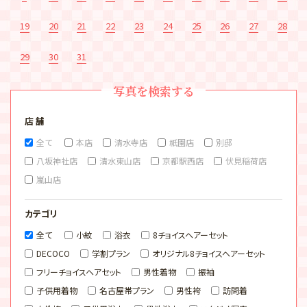
19
20
21
22
23
24
25
26
27
28
29
30
31
写真を検索する
店 舗
全て
本店
清水寺店
祇園店
別邸
八坂神社店
清水東山店
京都駅西店
伏見稲荷店
嵐山店
カテゴリ
全て
小紋
浴衣
8チョイスヘアーセット
DECOCO
学割プラン
オリジナル8チョイスヘアーセット
フリーチョイスヘアセット
男性着物
振袖
子供用着物
名古屋帯プラン
男性袴
訪問着