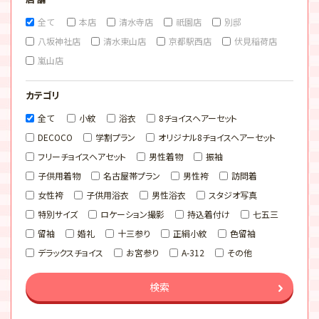
全て
本店
清水寺店
祇園店
別邸
八坂神社店
清水東山店
京都駅西店
伏見稲荷店
嵐山店
カテゴリ
全て
小紋
浴衣
8チョイスヘアーセット
DECOCO
学割プラン
オリジナル8チョイスヘアーセット
フリーチョイスヘアセット
男性着物
振袖
子供用着物
名古屋帯プラン
男性袴
訪問着
女性袴
子供用浴衣
男性浴衣
スタジオ写真
特別サイズ
ロケーション撮影
持込着付け
七五三
留袖
婚礼
十三参り
正絹小紋
色留袖
デラックスチョイス
お宮参り
A-312
その他
検索