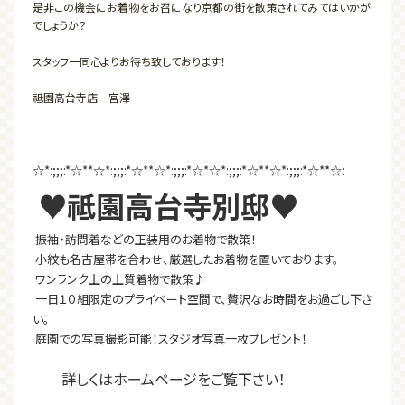
是非この機会にお着物をお召になり京都の街を散策されてみてはいかが
でしょうか？
スタッフ一同心よりお待ち致しております！
祗園高台寺店 宮澤
☆*:;;;:*☆**☆*:;;;:*☆**☆*:;;;:*☆*☆*:;;;:*☆**☆*:;;;:*☆**☆:
♥祗園高台寺別邸♥
振袖・訪問着などの正装用のお着物で散策！
小紋も名古屋帯を合わせ、厳選したお着物を置いております。
ワンランク上の上質着物で散策♪
一日１０組限定のプライベート空間で、贅沢なお時間をお過ごし下さ
い。
庭園での写真撮影可能！スタジオ写真一枚プレゼント！
詳しくはホームページをご覧下さい！