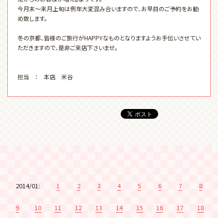
今月末～来月上旬は例年大変混み合いますので、お早目のご予約をお勧
め致します。
冬の京都、皆様のご旅行がHAPPYなものとなりますようお手伝いさせてい
ただきますので、是非ご来店下さいませ。
担当 ： 本店 米谷
2014/01:
1
2
3
4
5
6
7
8
9
10
11
12
13
14
15
16
17
18