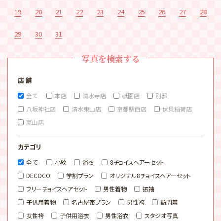
19
20
21
22
23
24
25
26
27
28
29
30
31
写真を検索する
店 舗
全て
本店
清水寺店
祇園店
別邸
八坂神社店
清水東山店
京都駅西店
伏見稲荷店
嵐山店
カテゴリ
全て
小紋
浴衣
8チョイスヘアーセット
DECOCO
学割プラン
オリジナル8チョイスヘアーセット
フリーチョイスヘアセット
男性着物
振袖
子供用着物
名古屋帯プラン
男性袴
訪問着
女性袴
子供用浴衣
男性浴衣
スタジオ写真