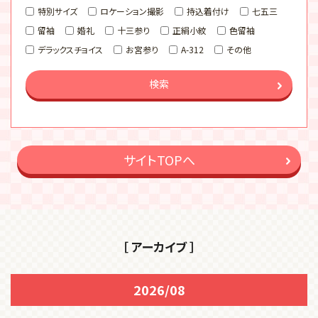
特別サイズ
ロケーション撮影
持込着付け
七五三
留袖
婚礼
十三参り
正絹小紋
色留袖
デラックスチョイス
お宮参り
A-312
その他
検索
サイトTOPへ
［ アーカイブ ］
2026/08