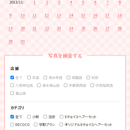
2013/11:
1
2
3
4
5
6
7
8
9
10
11
12
13
14
15
16
17
18
19
20
21
22
23
24
25
26
27
28
29
30
写真を検索する
店 舗
全て
本店
清水寺店
祇園店
別邸
八坂神社店
清水東山店
京都駅西店
伏見稲荷店
嵐山店
カテゴリ
全て
小紋
浴衣
8チョイスヘアーセット
DECOCO
学割プラン
オリジナル8チョイスヘアーセット