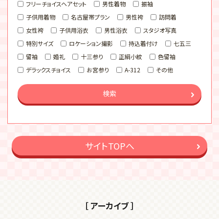
フリーチョイスヘアセット
男性着物
振袖
子供用着物
名古屋帯プラン
男性袴
訪問着
女性袴
子供用浴衣
男性浴衣
スタジオ写真
特別サイズ
ロケーション撮影
持込着付け
七五三
留袖
婚礼
十三参り
正絹小紋
色留袖
デラックスチョイス
お宮参り
A-312
その他
検索
サイトTOPへ
［ アーカイブ ］