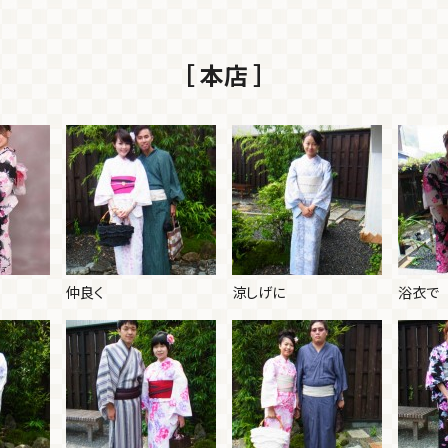
［ 本店 ］
仲良く
涼しげに
浴衣で