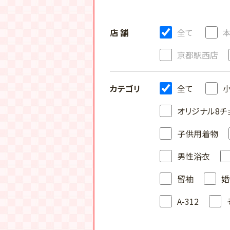
店 舗
全て
京都駅西店
カテゴリ
全て
オリジナル8チ
子供用着物
男性浴衣
留袖
婚
A-312