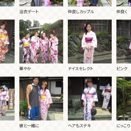
浴衣デート
仲良しカップル
仲良く
華やか
ナイスセレクト
ピンク
彼と一緒に
ヘアもステキ
にっこり