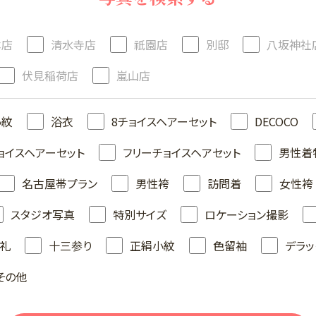
本店
清水寺店
祇園店
別邸
八坂神社
伏見稲荷店
嵐山店
小紋
浴衣
8チョイスヘアーセット
DECOCO
ョイスヘアーセット
フリーチョイスヘアセット
男性着
名古屋帯プラン
男性袴
訪問着
女性袴
スタジオ写真
特別サイズ
ロケーション撮影
礼
十三参り
正絹小紋
色留袖
デラッ
その他