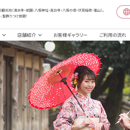
観光地（清水寺・祇園・八坂神社・高台寺・八坂の塔・伏見稲荷・嵐山）。
〜、髪飾りつけ放題！
店舗紹介
お客様ギャラリー
ご利用の流れ