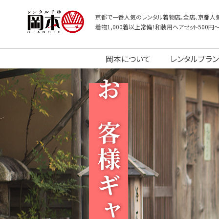
京都で一番人気のレンタル着物店。全店、京都人気
着物1,000着以上常備！和装用ヘアセット500円
岡本について
レンタルプラン
お客様ギャラリー