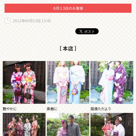
６月１３日のお客様
2012年06月13日 13:45
［ 本店 ］
艶やかに
素敵に
風情ただよう