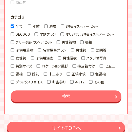
嵐山店
カテゴリ
全て
小紋
浴衣
8チョイスヘアーセット
DECOCO
学割プラン
オリジナル8チョイスヘアーセット
フリーチョイスヘアセット
男性着物
振袖
子供用着物
名古屋帯プラン
男性袴
訪問着
女性袴
子供用浴衣
男性浴衣
スタジオ写真
特別サイズ
ロケーション撮影
持込着付け
七五三
留袖
婚礼
十三参り
正絹小紋
色留袖
デラックスチョイス
お宮参り
A-312
その他
検索
サイトTOPへ