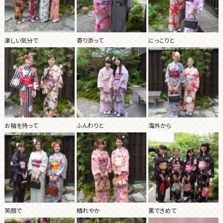
楽しい気分で
寄り添って
にっこりと
お袖を持って
ふんわりと
海外から
笑顔で
晴れやか
黒できめて