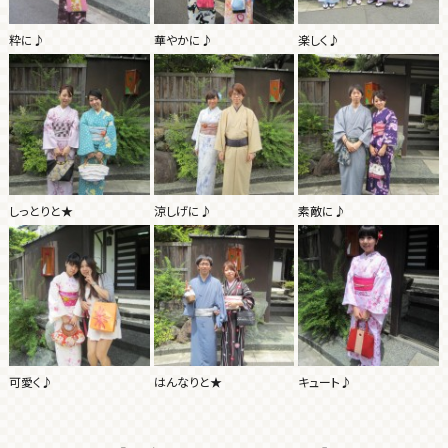
粋に♪
華やかに♪
楽しく♪
しっとりと★
涼しげに♪
素敵に♪
可愛く♪
はんなりと★
キュート♪