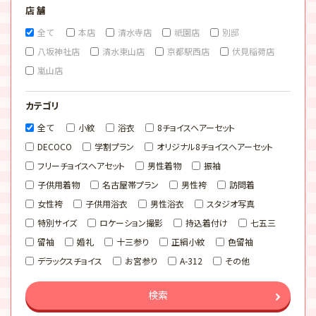
店 舗
全て
本店
清水寺店
祇園店
別邸
八坂神社店
清水東山店
京都駅西店
伏見稲荷店
嵐山店
カテゴリ
全て
小紋
浴衣
8チョイスヘアーセット
DECOCO
学割プラン
オリジナル8チョイスヘアーセット
フリーチョイスヘアセット
男性着物
振袖
子供用着物
名古屋帯プラン
男性袴
訪問着
女性袴
子供用浴衣
男性浴衣
スタジオ写真
特別サイズ
ロケーション撮影
持込着付け
七五三
留袖
婚礼
十三参り
正絹小紋
色留袖
デラックスチョイス
お宮参り
A-312
その他
検索