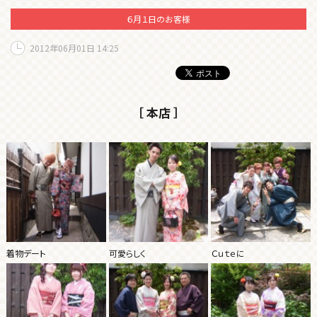
６月１日のお客様
2012年06月01日 14:25
［ 本店 ］
着物デート
可愛らしく
Ｃｕｔｅに