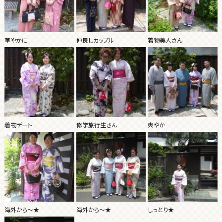
華やかに
仲良しカップル
着物美人さん
着物デート
修学旅行生さん
爽やか
海外から～★
海外から～★
しっとり★