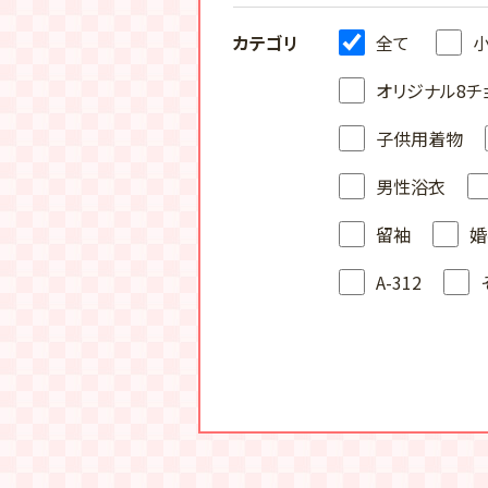
カテゴリ
全て
オリジナル8チ
子供用着物
男性浴衣
留袖
婚
A-312