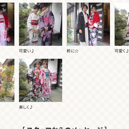
可愛い♪
粋に☆
可愛く
楽しく♪