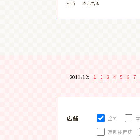
担当 ：本店宮永
2011/12:
1
2
3
4
5
6
7
店 舗
全て
京都駅西店