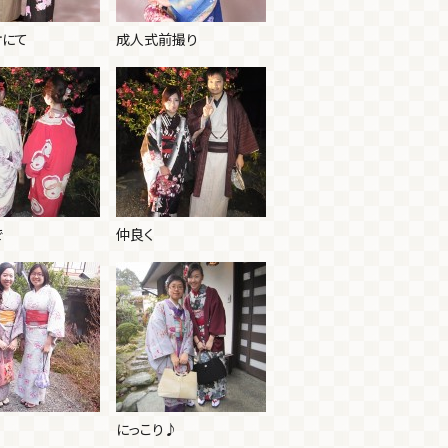
オにて
成人式前撮り
で
仲良く
にっこり♪