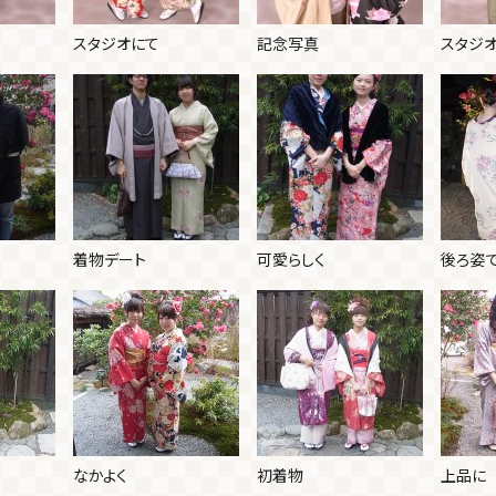
スタジオにて
記念写真
スタジ
着物デート
可愛らしく
後ろ姿
なかよく
初着物
上品に