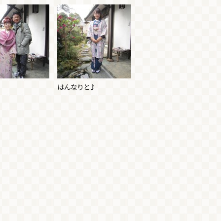
♪
はんなりと♪