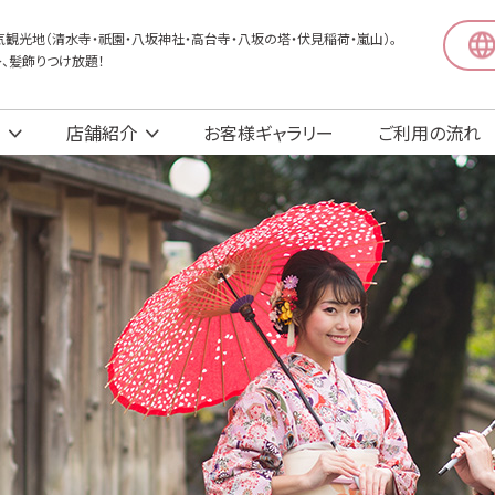
観光地（清水寺・祇園・八坂神社・高台寺・八坂の塔・伏見稲荷・嵐山）。
〜、髪飾りつけ放題！
店舗紹介
お客様ギャラリー
ご利用の流れ