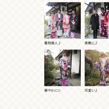
着物美人♪
素敵に♪
華やかに☆
可愛い♪