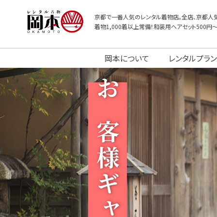
京都で一番人気のレンタル着物店。全店、京都人気
着物1,000着以上常備！和装用ヘアセット500円
岡本について
レンタルプラン
お客様ギャラリー