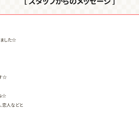
［ スタッフからのメッセージ ］
、
ました☆
す☆
ね☆
、恋人などと