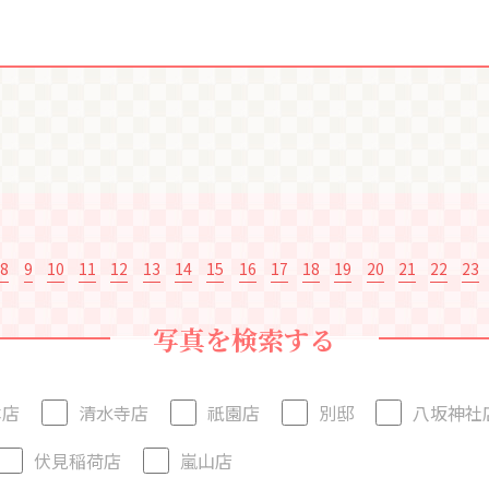
8
9
10
11
12
13
14
15
16
17
18
19
20
21
22
23
写真を検索する
本店
清水寺店
祇園店
別邸
八坂神社
伏見稲荷店
嵐山店