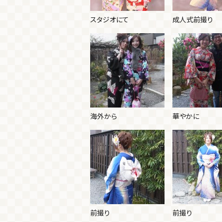
スタジオにて
成人式前撮り
海外から
華やかに
前撮り
前撮り